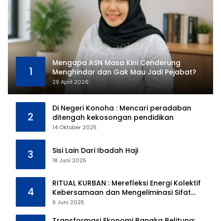
Mengapa ASN Masa Kini Cenderung
1
Menghindar dan Gak Mau Jadi Pejabat?
29 April 2026
Di Negeri Konoha : Mencari peradaban
2
ditengah kekosongan pendidikan
14 Oktober 2025
Sisi Lain Dari Ibadah Haji
3
18 Juni 2025
RITUAL KURBAN : Merefleksi Energi Kolektif
4
Kebersamaan dan Mengeliminasi Sifat
Kebinatangan Manusia
9 Juni 2025
Transformasi Ekonomi Bangka Belitung: