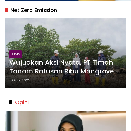
Net Zero Emission
BUMN
Wujudkan Aksi Nyata, PT Timah
Tanam Ratusan Ribu Mangrove
Dukung Target Net Zero Emission
16 April 2025
Opini