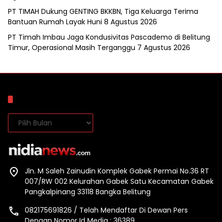
PT TIMAH Dukung GENTING BKKBN, Tiga Keluarga Terima
Bantuan Rumah Layak Huni
8 Agustus 2026
PT Timah Imbau Jaga Kondusivitas Pascademo di Belitung
Timur, Operasional Masih Terganggu
7 Agustus 2026
Arsip
Arsip
Jln. M Saleh Zainudin Komplek Gabek Permai No.36 RT
007/RW 002 Kelurahan Gabek Satu Kecamatan Gabek
Pangkalpinang 33118 Bangka Belitung
082175691826 / Telah Mendaftar Di Dewan Pers
Dengan Nomor Id Media : 36389