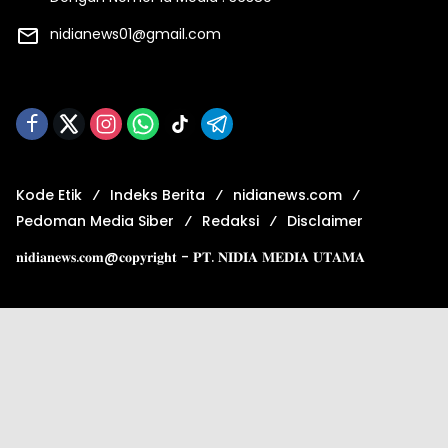
nidianews01@gmail.com
Kode Etik
Indeks Berita
nidianews.com
Pedoman Media Siber
Redaksi
Disclaimer
𝐧𝐢𝐝𝐢𝐚𝐧𝐞𝐰𝐬.𝐜𝐨𝐦@𝐜𝐨𝐩𝐲𝐫𝐢𝐠𝐡𝐭 - 𝐏𝐓. 𝐍𝐈𝐃𝐈𝐀 𝐌𝐄𝐃𝐈𝐀 𝐔𝐓𝐀𝐌𝐀