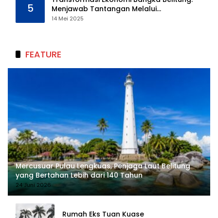
5
Menjawab Tantangan Melalui
Pengelolaan Sumber Daya Alam yang
14 Mei 2025
Berkelanjutan
FEATURE
Mercusuar Pulau Lengkuas, Penjaga Laut Belitung
yang Bertahan Lebih dari 140 Tahun
24 Juni 2026
Rumah Eks Tuan Kuase