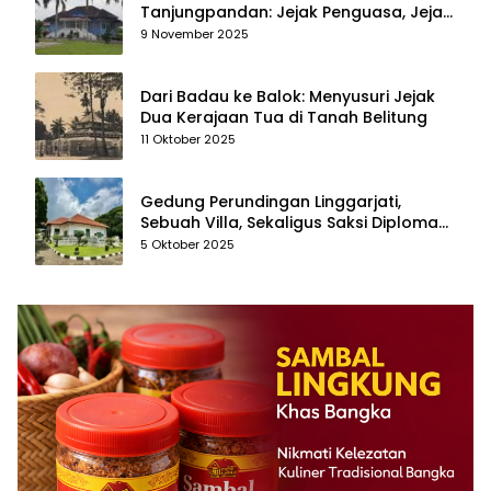
Tanjungpandan: Jejak Penguasa, Jejak
Kenangan
9 November 2025
Dari Badau ke Balok: Menyusuri Jejak
Dua Kerajaan Tua di Tanah Belitung
11 Oktober 2025
Gedung Perundingan Linggarjati,
Sebuah Villa, Sekaligus Saksi Diplomasi
yang Mengubah Arah Bangsa
5 Oktober 2025