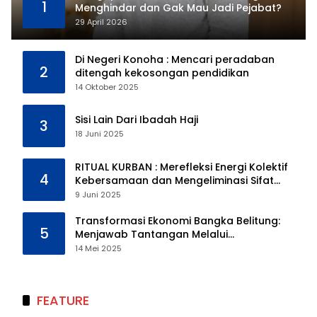
1
Menghindar dan Gak Mau Jadi Pejabat?
29 April 2026
Di Negeri Konoha : Mencari peradaban
2
ditengah kekosongan pendidikan
14 Oktober 2025
Sisi Lain Dari Ibadah Haji
3
18 Juni 2025
RITUAL KURBAN : Merefleksi Energi Kolektif
4
Kebersamaan dan Mengeliminasi Sifat
Kebinatangan Manusia
9 Juni 2025
Transformasi Ekonomi Bangka Belitung:
5
Menjawab Tantangan Melalui
Pengelolaan Sumber Daya Alam yang
14 Mei 2025
Berkelanjutan
FEATURE