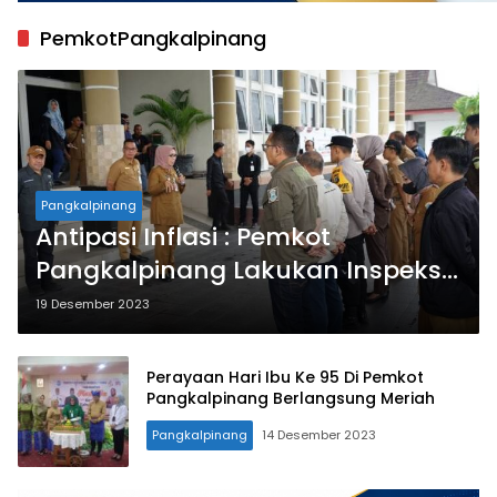
PemkotPangkalpinang
Pangkalpinang
Antipasi Inflasi : Pemkot
Pangkalpinang Lakukan Inspeksi
Pasar
19 Desember 2023
Perayaan Hari Ibu Ke 95 Di Pemkot
Pangkalpinang Berlangsung Meriah
Pangkalpinang
14 Desember 2023