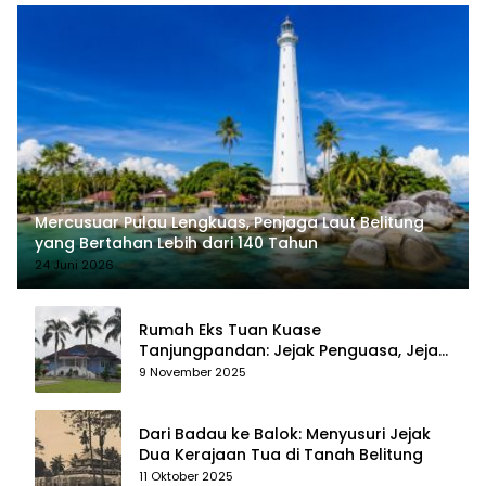
Mercusuar Pulau Lengkuas, Penjaga Laut Belitung
yang Bertahan Lebih dari 140 Tahun
24 Juni 2026
Rumah Eks Tuan Kuase
Tanjungpandan: Jejak Penguasa, Jejak
Kenangan
9 November 2025
Dari Badau ke Balok: Menyusuri Jejak
Dua Kerajaan Tua di Tanah Belitung
11 Oktober 2025