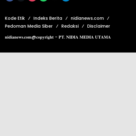
Kode Etik
Indeks Berita
nidianews.com
Pedoman Media Siber
Redaksi
Disclaimer
𝐧𝐢𝐝𝐢𝐚𝐧𝐞𝐰𝐬.𝐜𝐨𝐦@𝐜𝐨𝐩𝐲𝐫𝐢𝐠𝐡𝐭 - 𝐏𝐓. 𝐍𝐈𝐃𝐈𝐀 𝐌𝐄𝐃𝐈𝐀 𝐔𝐓𝐀𝐌𝐀