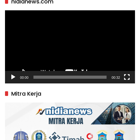
nidianews.com
Pemutar
Video
00:00
00:32
Mitra Kerja