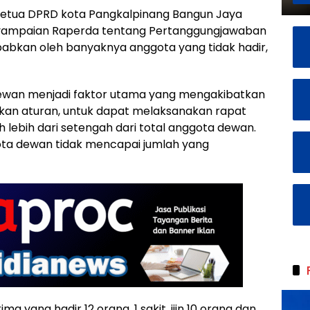
Ketua DPRD kota Pangkalpinang Bangun Jaya
yampaian Raperda tentang Pertanggungjawaban
babkan oleh banyaknya anggota yang tidak hadir,
dewan menjadi faktor utama yang mengakibatkan
rkan aturan, untuk dapat melaksanakan rapat
eh lebih dari setengah dari total anggota dewan.
gota dewan tidak mencapai jumlah yang
a yang hadir 12 orang, 1 sakit, ijin 10 orang dan