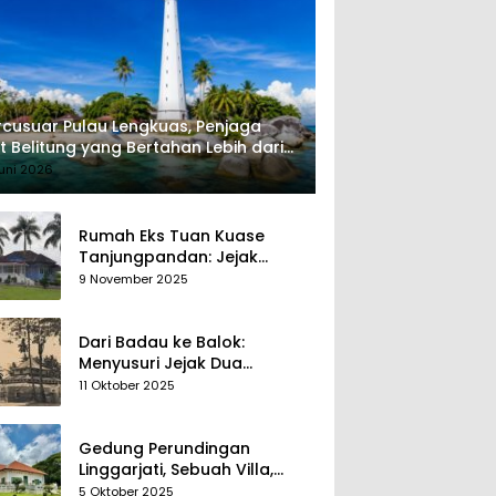
cusuar Pulau Lengkuas, Penjaga
t Belitung yang Bertahan Lebih dari
 Tahun
uni 2026
Rumah Eks Tuan Kuase
Tanjungpandan: Jejak
Penguasa, Jejak Kenangan
9 November 2025
Dari Badau ke Balok:
Menyusuri Jejak Dua
Kerajaan Tua di Tanah
11 Oktober 2025
Belitung
Gedung Perundingan
Linggarjati, Sebuah Villa,
Sekaligus Saksi Diplomasi
5 Oktober 2025