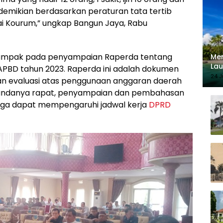
demikian berdasarkan peraturan tata tertib
i Kourum,” ungkap Bangun Jaya, Rabu
dampak pada penyampaian Raperda tentang
Mer
Lau
PBD tahun 2023. Raperda ini adalah dokumen
140
24 J
an evaluasi atas penggunaan anggaran daerah
tundanya rapat, penyampaian dan pembahasan
ingga dapat mempengaruhi jadwal kerja
DPRD