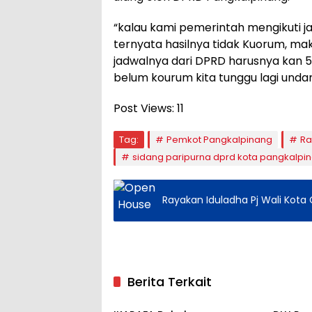
“kalau kami pemerintah mengikuti 
ternyata hasilnya tidak Kuorum, ma
jadwalnya dari DPRD harusnya kan 5
belum kourum kita tunggu lagi undang
Post Views:
11
Tag:
Pemkot Pangkalpinang
Ra
sidang paripurna dprd kota pangkalpi
Rayakan Iduladha Pj Wali Kota
Berita Terkait
Pangkalpinang
Pangka