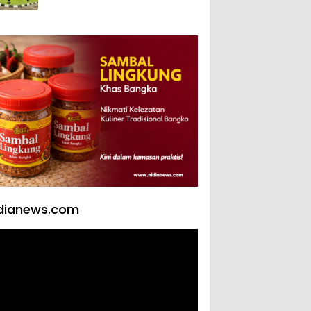
yang Mengubah Arah
Bangsa
dianews.com
tar