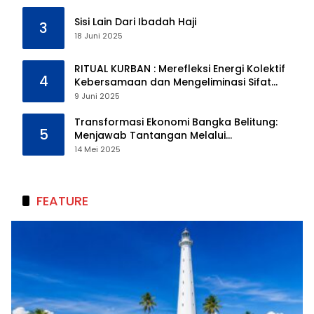
Sisi Lain Dari Ibadah Haji
3
18 Juni 2025
RITUAL KURBAN : Merefleksi Energi Kolektif
4
Kebersamaan dan Mengeliminasi Sifat
Kebinatangan Manusia
9 Juni 2025
Transformasi Ekonomi Bangka Belitung:
5
Menjawab Tantangan Melalui
Pengelolaan Sumber Daya Alam yang
14 Mei 2025
Berkelanjutan
FEATURE