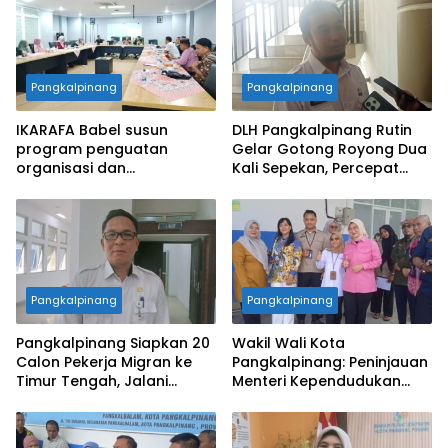
Pangkalpinang
Pangkalpinang
IKARAFA Babel susun
DLH Pangkalpinang Rutin
program penguatan
Gelar Gotong Royong Dua
organisasi dan
Kali Sepekan, Percepat
pemberdayaan alumni
Penataan Lingkungan Kota
Pangkalpinang
Pangkalpinang
Pangkalpinang Siapkan 20
Wakil Wali Kota
Calon Pekerja Migran ke
Pangkalpinang: Peninjauan
Timur Tengah, Jalani
Menteri Kependudukan
Pelatihan Empat Bulan
Pastikan SPPG Penuhi
Standar Layanan MBG