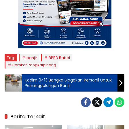
Tag:
banjir
BPBD Babel
Pemkot Pangkalpinang
Kodim 0413 Bangka Siagakan Personil Untuk
Penanggulangan Banjir
Berita Terkait