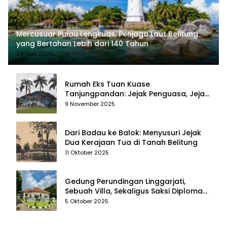
Mercusuar Pulau Lengkuas, Penjaga Laut Belitung
yang Bertahan Lebih dari 140 Tahun
24 Juni 2026
Rumah Eks Tuan Kuase
Tanjungpandan: Jejak Penguasa, Jejak
Kenangan
9 November 2025
Dari Badau ke Balok: Menyusuri Jejak
Dua Kerajaan Tua di Tanah Belitung
11 Oktober 2025
Gedung Perundingan Linggarjati,
Sebuah Villa, Sekaligus Saksi Diplomasi
yang Mengubah Arah Bangsa
5 Oktober 2025