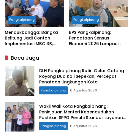
Pangkalpinang
Pangkalpinang
Mendukbangga: Bangka
BPS Pangkalpinang:
Belitung Jadi Contoh
Pendataan Sensus
Implementasi MBG 3B,
Ekonomi 2026 Lampaui
33.852 Bumil, Busui, dan
Target, Capaian Tembus
Balita Terlayani
85 Persen
Baca Juga
DLH Pangkalpinang Rutin Gelar Gotong
Royong Dua Kali Sepekan, Percepat
Penataan Lingkungan Kota
Pangkalpinang
6 Agustus 2026
Wakil Wali Kota Pangkalpinang:
Peninjauan Menteri Kependudukan
Pastikan SPPG Penuhi Standar Layanan
MBG
Pangkalpinang
6 Agustus 2026