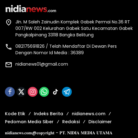
Jln. M Saleh Zainudin Komplek Gabek Permai No.36 RT
007/RW 002 Kelurahan Gabek Satu Kecamatan Gabek
Pangkalpinang 33118 Bangka Belitung
082175691826 / Telah Mendaftar Di Dewan Pers
Dengan Nomor Id Media : 36389
nidianews01@gmail.com
Kode Etik
Indeks Berita
nidianews.com
Pedoman Media Siber
Redaksi
Disclaimer
𝐧𝐢𝐝𝐢𝐚𝐧𝐞𝐰𝐬.𝐜𝐨𝐦@𝐜𝐨𝐩𝐲𝐫𝐢𝐠𝐡𝐭 - 𝐏𝐓. 𝐍𝐈𝐃𝐈𝐀 𝐌𝐄𝐃𝐈𝐀 𝐔𝐓𝐀𝐌𝐀