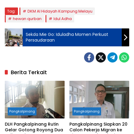
Tag:
DKM Al Hidayah Kampung Melayu
hewan qurban
Idul Adha
Sekda Mie Go: Iduladha Momen Perkuat
Persaudaraan
Berita Terkait
Pangkalpinang
Pangkalpinang
DLH Pangkalpinang Rutin
Pangkalpinang Siapkan 20
Gelar Gotong Royong Dua
Calon Pekerja Migran ke