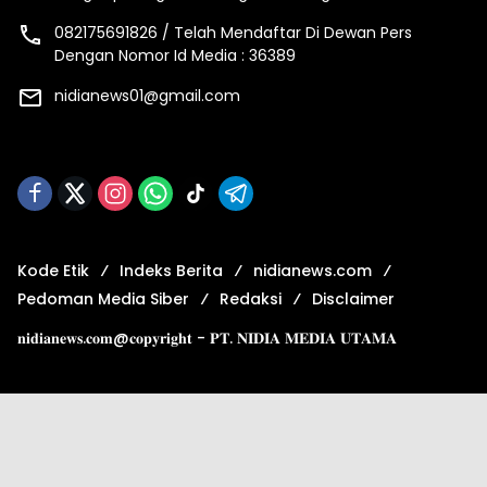
082175691826 / Telah Mendaftar Di Dewan Pers
Dengan Nomor Id Media : 36389
nidianews01@gmail.com
Kode Etik
Indeks Berita
nidianews.com
Pedoman Media Siber
Redaksi
Disclaimer
𝐧𝐢𝐝𝐢𝐚𝐧𝐞𝐰𝐬.𝐜𝐨𝐦@𝐜𝐨𝐩𝐲𝐫𝐢𝐠𝐡𝐭 - 𝐏𝐓. 𝐍𝐈𝐃𝐈𝐀 𝐌𝐄𝐃𝐈𝐀 𝐔𝐓𝐀𝐌𝐀