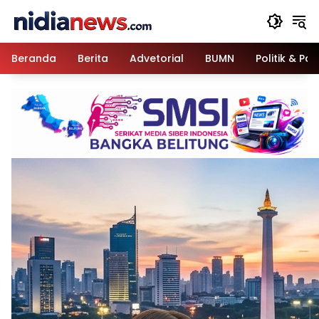
Langsung
ke
konten
Beranda
Berita
Advetorial
BUMN
Politik & Pa