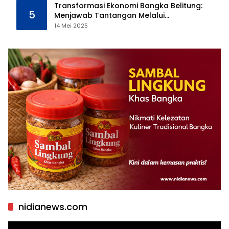
Transformasi Ekonomi Bangka Belitung:
5
Menjawab Tantangan Melalui
Pengelolaan Sumber Daya Alam yang
14 Mei 2025
Berkelanjutan
nidianews.com
Pemutar