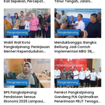
Kali Sepekan, Percepat
Timur Tengah, Jalani
Penataan Lingkungan Kota
Pelatihan Empat Bulan
Pangkalpinang
Pangkalpinang
Wakil Wali Kota
Mendukbangga: Bangka
Pangkalpinang: Peninjauan
Belitung Jadi Contoh
Menteri Kependudukan
Implementasi MBG 3B,
Pastikan SPPG Penuhi
33.852 Bumil, Busui, dan
Standar Layanan MBG
Balita Terlayani
Pangkalpinang
Pangkalpinang
BPS Pangkalpinang:
Pemkot Pangkalpinang
Pendataan Sensus
Gandeng PLN Optimalkan
Ekonomi 2026 Lampaui
Penerimaan PBJT Tenaga