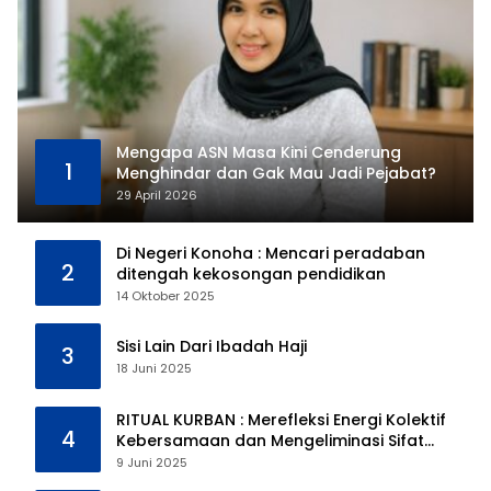
Mengapa ASN Masa Kini Cenderung
1
Menghindar dan Gak Mau Jadi Pejabat?
29 April 2026
Di Negeri Konoha : Mencari peradaban
2
ditengah kekosongan pendidikan
14 Oktober 2025
Sisi Lain Dari Ibadah Haji
3
18 Juni 2025
RITUAL KURBAN : Merefleksi Energi Kolektif
4
Kebersamaan dan Mengeliminasi Sifat
Kebinatangan Manusia
9 Juni 2025