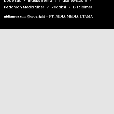
Kode Etik
Indeks Berita
nidianews.com
Pedoman Media Siber
Redaksi
Disclaimer
𝐧𝐢𝐝𝐢𝐚𝐧𝐞𝐰𝐬.𝐜𝐨𝐦@𝐜𝐨𝐩𝐲𝐫𝐢𝐠𝐡𝐭 - 𝐏𝐓. 𝐍𝐈𝐃𝐈𝐀 𝐌𝐄𝐃𝐈𝐀 𝐔𝐓𝐀𝐌𝐀