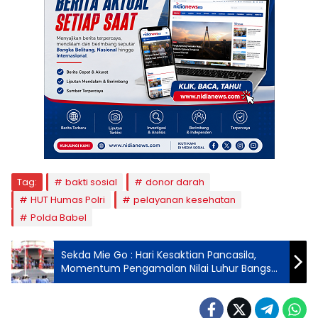
Tag:
bakti sosial
donor darah
HUT Humas Polri
pelayanan kesehatan
Polda Babel
Sekda Mie Go : Hari Kesaktian Pancasila,
Momentum Pengamalan Nilai Luhur Bangsa
& Pondasi Bangunan NKRI