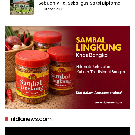
Sebuah Villa, Sekaligus Saksi Diplomasi
yang Mengubah Arah Bangsa
5 Oktober 2025
nidianews.com
Pemutar