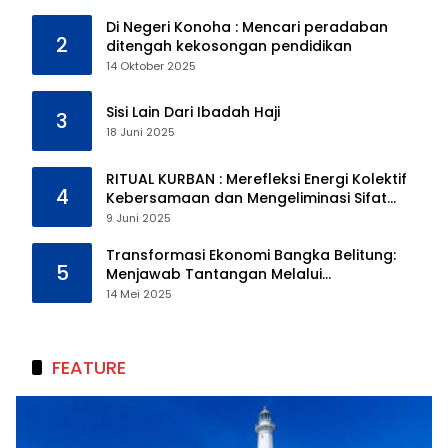
Di Negeri Konoha : Mencari peradaban
2
ditengah kekosongan pendidikan
14 Oktober 2025
Sisi Lain Dari Ibadah Haji
3
18 Juni 2025
RITUAL KURBAN : Merefleksi Energi Kolektif
4
Kebersamaan dan Mengeliminasi Sifat
Kebinatangan Manusia
9 Juni 2025
Transformasi Ekonomi Bangka Belitung:
5
Menjawab Tantangan Melalui
Pengelolaan Sumber Daya Alam yang
14 Mei 2025
Berkelanjutan
FEATURE