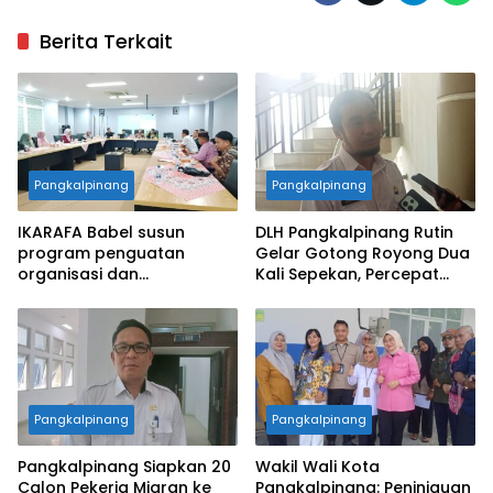
Berita Terkait
Pangkalpinang
Pangkalpinang
IKARAFA Babel susun
DLH Pangkalpinang Rutin
program penguatan
Gelar Gotong Royong Dua
organisasi dan
Kali Sepekan, Percepat
pemberdayaan alumni
Penataan Lingkungan Kota
Pangkalpinang
Pangkalpinang
Pangkalpinang Siapkan 20
Wakil Wali Kota
Calon Pekerja Migran ke
Pangkalpinang: Peninjauan