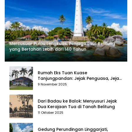
Mercusuar Pulau Lengkuas, Penjaga Laut Belitung
yang Bertahan Lebih dari 140 Tahun
24 Juni 2026
Rumah Eks Tuan Kuase
Tanjungpandan: Jejak Penguasa, Jejak
Kenangan
9 November 2025
Dari Badau ke Balok: Menyusuri Jejak
Dua Kerajaan Tua di Tanah Belitung
11 Oktober 2025
Gedung Perundingan Linggarjati,