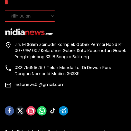
Arsip
Arsip
Jln. M Saleh Zainudin Komplek Gabek Permai No.36 RT
007/RW 002 Kelurahan Gabek Satu Kecamatan Gabek
Pangkalpinang 33118 Bangka Belitung
082175691826 / Telah Mendaftar Di Dewan Pers
Dengan Nomor Id Media : 36389
nidianews01@gmail.com