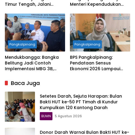
Timur Tengah, Jalani
Menteri Kependudukan
Pelatihan Empat Bulan
Pastikan SPPG Penuhi
Standar Layanan MBG
Pangkalpinang
Pangkalpinang
Mendukbangga: Bangka
BPS Pangkalpinang:
Belitung Jadi Contoh
Pendataan Sensus
Implementasi MBG 3B,
Ekonomi 2026 Lampaui
33.852 Bumil, Busui, dan
Target, Capaian Tembus
Balita Terlayani
85 Persen
Baca Juga
Setetes Darah, Sejuta Harapan: Bulan
Bakti HUT ke-50 PT Timah di Kundur
Kumpulkan 120 Kantong Darah
BUMN
5 Agustus 2026
Donor Darah Warnai Bulan Bakti HUT ke-