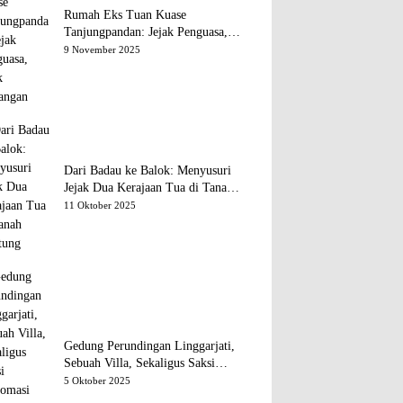
Rumah Eks Tuan Kuase
Tanjungpandan: Jejak Penguasa,
Jejak Kenangan
9 November 2025
Dari Badau ke Balok: Menyusuri
Jejak Dua Kerajaan Tua di Tanah
Belitung
11 Oktober 2025
Gedung Perundingan Linggarjati,
Sebuah Villa, Sekaligus Saksi
Diplomasi yang Mengubah Arah
5 Oktober 2025
Bangsa