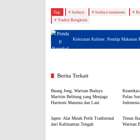
Tag:
budaya
budaya nusantara
Ka
Tradisi Bengkulu
Kelezatan Kuliner: Pendap Makanan 
Berita Terkait
Budaya
Budaya
Buang Jong, Warisan Budaya
Keanekar
Maritim Belitung yang Menjaga
Pulau Sum
Harmoni Manusia dan Laut
Indonesia
Budaya
Budaya
Japen: Alat Musik Petik Tradisional
Tenun Ik
dari Kalimantan Tengah
Warisan 