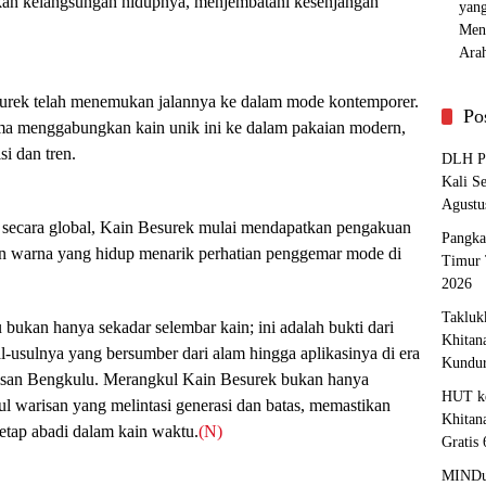
kan kelangsungan hidupnya, menjembatani kesenjangan
surek telah menemukan jalannya ke dalam mode kontemporer.
Po
a menggabungkan kain unik ini ke dalam pakaian modern,
i dan tren.
DLH Pa
Kali S
Agustu
 secara global, Kain Besurek mulai mendapatkan pengakuan
Pangka
dan warna yang hidup menarik perhatian penggemar mode di
Timur 
2026
Takluk
ukan hanya sekadar selembar kain; ini adalah bukti dari
Khitan
l-usulnya yang bersumber dari alam hingga aplikasinya di era
Kundu
arisan Bengkulu. Merangkul Kain Besurek bukan hanya
HUT ke
kul warisan yang melintasi generasi dan batas, memastikan
Khitan
etap abadi dalam kain waktu.
(N)
Gratis
MINDu