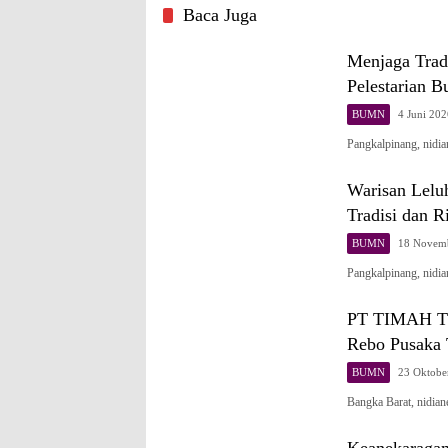
Baca Juga
Menjaga Trad
Pelestarian 
BUMN
4 Juni 202
Pangkalpinang, nidi
Warisan Lelu
Tradisi dan R
BUMN
18 Novem
Pangkalpinang, nid
PT TIMAH Tbk
Rebo Pusaka 
BUMN
23 Oktobe
Bangka Barat, nidi
Keanekaragam