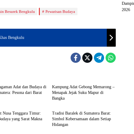
Dampin
2026
in Besurek Bengkulu
Pewarisan Budaya
Khas Bengkulu
Budaya
agaman Adat dan Budaya di
Kampung Adat Gebong Memarong –
atera: Pesona dari Barat
Menapak Jejak Suku Mapur di
Bangka
Budaya
at Nusa Tenggara Timur:
Tradisi Baralek di Sumatera Barat:
Budaya yang Sarat Makna
Simbol Kebersamaan dalam Setiap
Hidangan