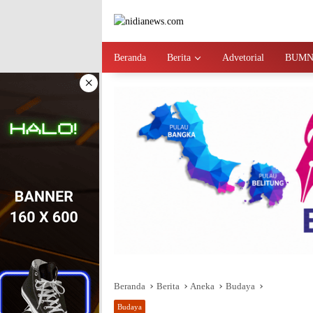
Langsung
ke
konten
Beranda
Berita
Advetorial
BUM
×
Beranda
Berita
Aneka
Budaya
Budaya