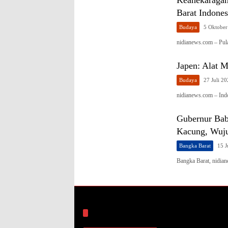
Barat Indones
Budaya
5 Oktober
nidianews.com – Pul
Japen: Alat M
Budaya
27 Juli 2
nidianews.com – Ind
Gubernur Babe
Kacung, Wuju
Bangka Barat
15 J
Bangka Barat, nidia
Arsip