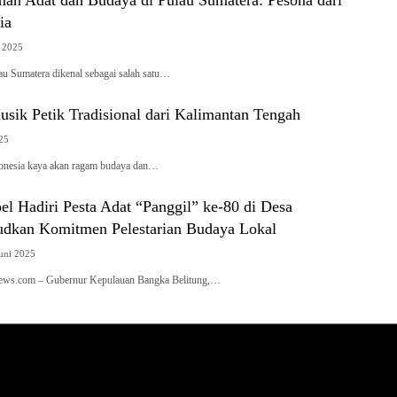
ia
 2025
au Sumatera dikenal sebagai salah satu…
usik Petik Tradisional dari Kalimantan Tengah
025
onesia kaya akan ragam budaya dan…
l Hadiri Pesta Adat “Panggil” ke-80 di Desa
dkan Komitmen Pelestarian Budaya Lokal
uni 2025
news.com – Gubernur Kepulauan Bangka Belitung,…