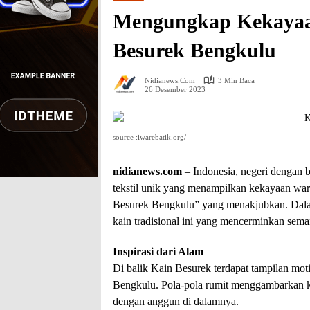
Mengungkap Kekayaan
Besurek Bengkulu
Nidianews.com
3 Min Baca
26 Desember 2023
source :iwarebatik.org/
nidianews.com
– Indonesia, negeri dengan 
tekstil unik yang menampilkan kekayaan wari
Besurek Bengkulu” yang menakjubkan. Dalam 
kain tradisional ini yang mencerminkan sem
Inspirasi dari Alam
Di balik Kain Besurek terdapat tampilan motif
Bengkulu. Pola-pola rumit menggambarkan k
dengan anggun di dalamnya.