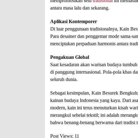
mempromosikan seni
tradisional
ini memasti
antara masa lalu dan sekarang.
Aplikasi Kontemporer
Di luar penggunaan tradisionalnya, Kain Be
Para desainer dan penggemar mode sama-sam
menciptakan perpaduan harmonis antara tradis
Pengakuan Global
Saat kesadaran akan warisan budaya tumbuh
di panggung internasional. Pola-pola khas 
seluruh dunia.
Sebagai kesimpulan, Kain Besurek Bengkulu b
kainan budaya Indonesia yang kaya. Dari asa
modern, kain ini terus menuturkan kisah w
merangkul sehelai tekstil; ini adalah merang
bahwa benang-benang berwarna dari tradisi t
Post Views:
11