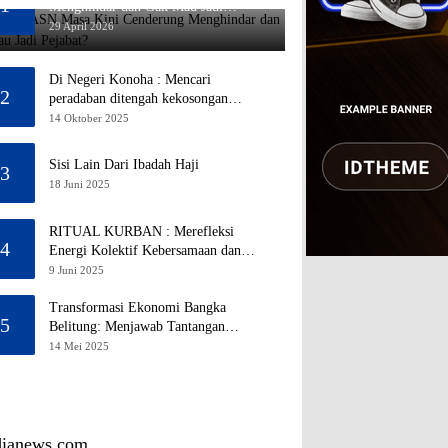
1
Menghindar dan Gak Mau Jadi
Pejabat?
29 April 2026
Di Negeri Konoha : Mencari
2
peradaban ditengah kekosongan
pendidikan
14 Oktober 2025
Sisi Lain Dari Ibadah Haji
3
18 Juni 2025
RITUAL KURBAN : Merefleksi
4
Energi Kolektif Kebersamaan dan
Mengeliminasi Sifat Kebinatangan
9 Juni 2025
Manusia
Transformasi Ekonomi Bangka
5
Belitung: Menjawab Tantangan
Melalui Pengelolaan Sumber Daya
14 Mei 2025
Alam yang Berkelanjutan
dianews.com