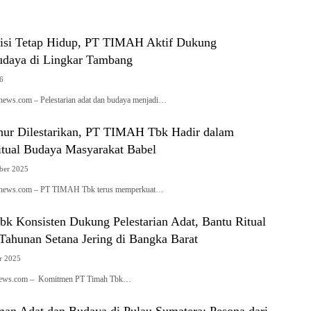
isi Tetap Hidup, PT TIMAH Aktif Dukung
Budaya di Lingkar Tambang
6
anews.com – Pelestarian adat dan budaya menjadi…
hur Dilestarikan, PT TIMAH Tbk Hadir dalam
itual Budaya Masyarakat Babel
ber 2025
ianews.com – PT TIMAH Tbk terus memperkuat…
 Konsisten Dukung Pelestarian Adat, Bantu Ritual
Tahunan Setana Jering di Bangka Barat
r 2025
anews.com – Komitmen PT Timah Tbk…
an Adat dan Budaya di Pulau Sumatera: Pesona dari