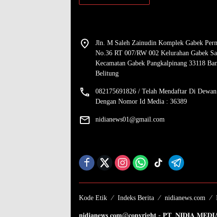
Jln. M Saleh Zainudin Komplek Gabek Per
No.36 RT 007/RW 002 Kelurahan Gabek Sa
Kecamatan Gabek Pangkalpinang 33118 Ba
Belitung
082175691826 / Telah Mendaftar Di Dewan
Dengan Nomor Id Media : 36389
nidianews01@gmail.com
Kode Etik
Indeks Berita
nidianews.com
𝐧𝐢𝐝𝐢𝐚𝐧𝐞𝐰𝐬.𝐜𝐨𝐦@𝐜𝐨𝐩𝐲𝐫𝐢𝐠𝐡𝐭 - 𝐏𝐓. 𝐍𝐈𝐃𝐈𝐀 𝐌𝐄𝐃