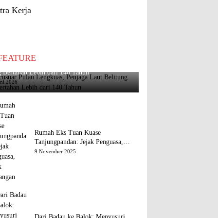
tra Kerja
FEATURE
usuar Pulau Lengkuas, Penjaga Laut Belitung
 Bertahan Lebih dari 140 Tahun
uni 2026
Rumah Eks Tuan Kuase
Tanjungpandan: Jejak Penguasa,
Jejak Kenangan
9 November 2025
Dari Badau ke Balok: Menyusuri