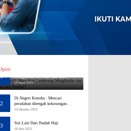
Opini
Mengapa ASN Masa Kini Cenderung
1
Menghindar dan Gak Mau Jadi
Pejabat?
29 April 2026
Di Negeri Konoha : Mencari
2
peradaban ditengah kekosongan
pendidikan
14 Oktober 2025
Sisi Lain Dari Ibadah Haji
3
18 Juni 2025