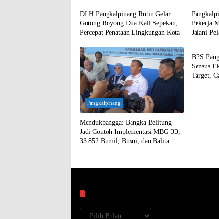
DLH Pangkalpinang Rutin Gelar
Pangkalp
Gotong Royong Dua Kali Sepekan,
Pekerja 
Percepat Penataan Lingkungan Kota
Jalani Pe
Pangkal
BPS Pang
Sensus E
Target, C
Pangkalpinang
Mendukbangga: Bangka Belitung
Jadi Contoh Implementasi MBG 3B,
33.852 Bumil, Busui, dan Balita
Terlayani
Arsip
Arsip