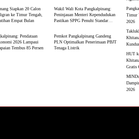
Pangka
inang Siapkan 20 Calon
Wakil Wali Kota Pangkalpinang:
Migran ke Timur Tengah,
Peninjauan Menteri Kependudukan
Timur 
latihan Empat Bulan
Pastikan SPPG Penuhi Standar
2026
pinang
Pangkalpinang
Layanan MBG
Takluk
kalpinang: Pendataan
Pemkot Pangkalpinang Gandeng
Khitan
konomi 2026 Lampaui
PLN Optimalkan Penerimaan PBJT
Kundu
apaian Tembus 85 Persen
Tenaga Listrik
HUT ke
Khitan
Gratis
MINDu
Dampin
2026