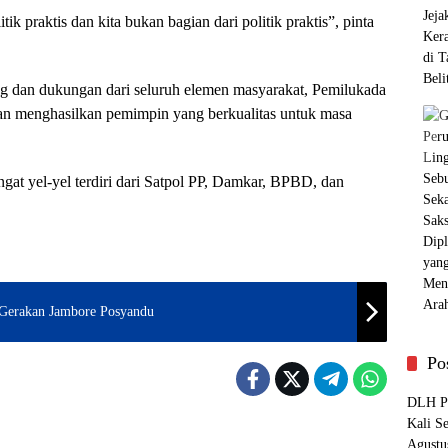
k praktis dan kita bukan bagian dari politik praktis”, pinta
g dan dukungan dari seluruh elemen masyarakat, Pemilukada
dan menghasilkan pemimpin yang berkualitas untuk masa
ngat yel-yel terdiri dari Satpol PP, Damkar, BPBD, dan
 Gerakan Jambore Posyandu
Po
DLH Pa
Kali S
pinang
Pangkalpinang
Agustu