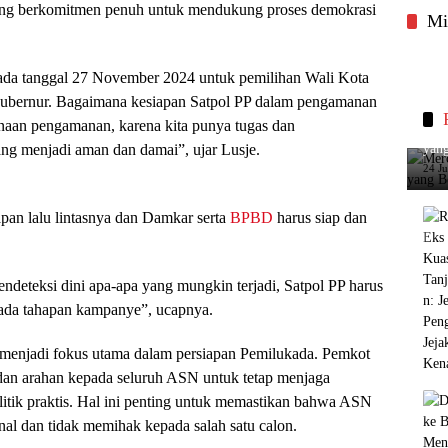
ng berkomitmen penuh untuk mendukung proses demokrasi
Mi
pada tanggal 27 November 2024 untuk pemilihan Wali Kota
Gubernur. Bagaimana kesiapan Satpol PP dalam pengamanan
naan pengamanan, karena kita punya tugas dan
Merc
g menjadi aman dan damai”, ujar Lusje.
yang
24 J
an lalu lintasnya dan Damkar serta
BPBD
harus siap dan
deteksi dini apa-apa yang mungkin terjadi, Satpol PP harus
 ada tahapan kampanye”, ucapnya.
a menjadi fokus utama dalam persiapan Pemilukada. Pemkot
 dan arahan kepada seluruh ASN untuk tetap menjaga
politik praktis. Hal ini penting untuk memastikan bahwa ASN
al dan tidak memihak kepada salah satu calon.