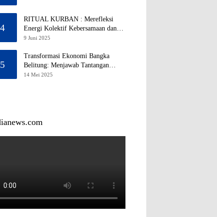
RITUAL KURBAN : Merefleksi
4
Energi Kolektif Kebersamaan dan
Mengeliminasi Sifat Kebinatangan
9 Juni 2025
Manusia
Transformasi Ekonomi Bangka
5
Belitung: Menjawab Tantangan
Melalui Pengelolaan Sumber Daya
14 Mei 2025
Alam yang Berkelanjutan
dianews.com