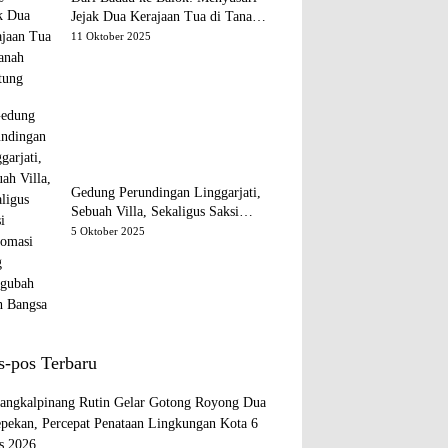
Jejak Dua Kerajaan Tua di Tanah
Belitung
11 Oktober 2025
Gedung Perundingan Linggarjati,
Sebuah Villa, Sekaligus Saksi
Diplomasi yang Mengubah Arah
5 Oktober 2025
Bangsa
s-pos Terbaru
ngkalpinang Rutin Gelar Gotong Royong Dua
epekan, Percepat Penataan Lingkungan Kota
6
s 2026