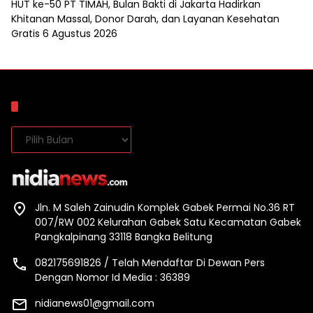
HUT ke-50 PT TIMAH, Bulan Bakti di Jakarta Hadirkan
Khitanan Massal, Donor Darah, dan Layanan Kesehatan
Gratis
6 Agustus 2026
Arsip
Arsip
Jln. M Saleh Zainudin Komplek Gabek Permai No.36 RT
007/RW 002 Kelurahan Gabek Satu Kecamatan Gabek
Pangkalpinang 33118 Bangka Belitung
082175691826 / Telah Mendaftar Di Dewan Pers
Dengan Nomor Id Media : 36389
nidianews01@gmail.com