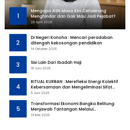
Mengapa ASN Masa Kini Cenderung
1
Menghindar dan Gak Mau Jadi Pejabat?
29 April 2026
Di Negeri Konoha : Mencari peradaban
2
ditengah kekosongan pendidikan
14 Oktober 2025
Sisi Lain Dari Ibadah Haji
3
18 Juni 2025
RITUAL KURBAN : Merefleksi Energi Kolektif
4
Kebersamaan dan Mengeliminasi Sifat
Kebinatangan Manusia
9 Juni 2025
Transformasi Ekonomi Bangka Belitung:
5
Menjawab Tantangan Melalui
Pengelolaan Sumber Daya Alam yang
14 Mei 2025
Berkelanjutan