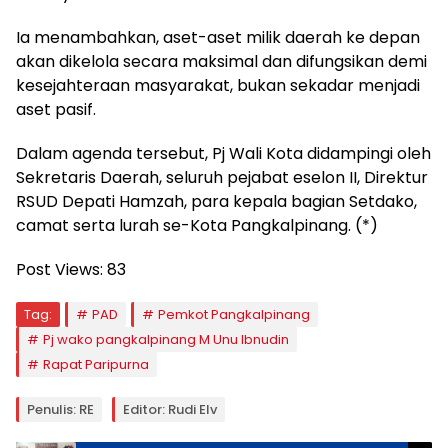
Ia menambahkan, aset-aset milik daerah ke depan
akan dikelola secara maksimal dan difungsikan demi
kesejahteraan masyarakat, bukan sekadar menjadi
aset pasif.
Dalam agenda tersebut, Pj Wali Kota didampingi oleh
Sekretaris Daerah, seluruh pejabat eselon II, Direktur
RSUD Depati Hamzah, para kepala bagian Setdako,
camat serta lurah se-Kota Pangkalpinang. (*)
Post Views:
83
Tag:
PAD
Pemkot Pangkalpinang
Pj wako pangkalpinang M Unu Ibnudin
Rapat Paripurna
Penulis: RE
Editor: Rudi Elv