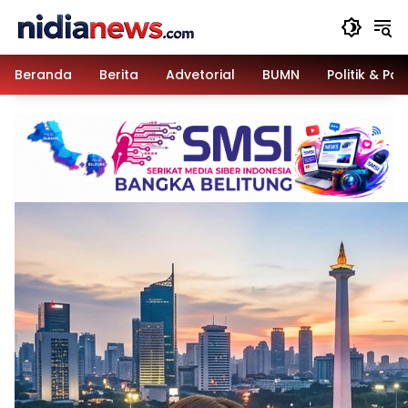
Langsung
ke
konten
Beranda
Berita
Advetorial
BUMN
Politik & Pa