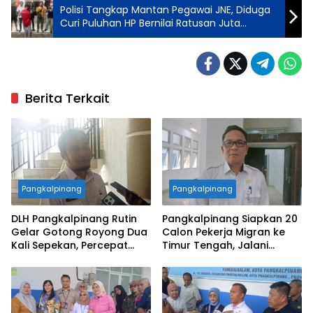
Polisi Tangkap Mantan Pegawai JNE, Diduga
Curi Puluhan HP Bernilai Ratusan Juta
dengan Modus Retur Barang
Berita Terkait
Pangkalpinang
Pangkalpinang
DLH Pangkalpinang Rutin
Pangkalpinang Siapkan 20
Gelar Gotong Royong Dua
Calon Pekerja Migran ke
Kali Sepekan, Percepat
Timur Tengah, Jalani
Penataan Lingkungan Kota
Pelatihan Empat Bulan