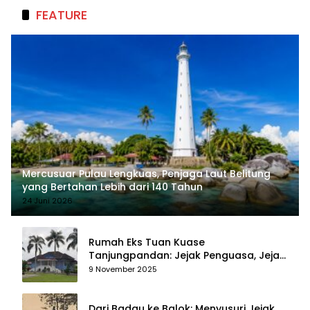
FEATURE
Mercusuar Pulau Lengkuas, Penjaga Laut Belitung
yang Bertahan Lebih dari 140 Tahun
24 Juni 2026
Rumah Eks Tuan Kuase
Tanjungpandan: Jejak Penguasa, Jejak
Kenangan
9 November 2025
Dari Badau ke Balok: Menyusuri Jejak