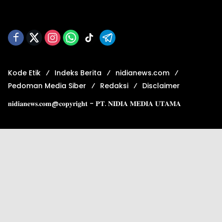
Kode Etik
Indeks Berita
nidianews.com
Pedoman Media Siber
Redaksi
Disclaimer
𝐧𝐢𝐝𝐢𝐚𝐧𝐞𝐰𝐬.𝐜𝐨𝐦@𝐜𝐨𝐩𝐲𝐫𝐢𝐠𝐡𝐭 - 𝐏𝐓. 𝐍𝐈𝐃𝐈𝐀 𝐌𝐄𝐃𝐈𝐀 𝐔𝐓𝐀𝐌𝐀