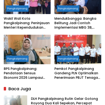
Pangkalpinang
Pangkalpinang
Wakil Wali Kota
Mendukbangga: Bangka
Pangkalpinang: Peninjauan
Belitung Jadi Contoh
Menteri Kependudukan
Implementasi MBG 3B,
Pastikan SPPG Penuhi
33.852 Bumil, Busui, dan
Standar Layanan MBG
Balita Terlayani
Pangkalpinang
Pangkalpinang
BPS Pangkalpinang:
Pemkot Pangkalpinang
Pendataan Sensus
Gandeng PLN Optimalkan
Ekonomi 2026 Lampaui
Penerimaan PBJT Tenaga
Target, Capaian Tembus
Listrik
85 Persen
Baca Juga
DLH Pangkalpinang Rutin Gelar Gotong
Royong Dua Kali Sepekan, Percepat