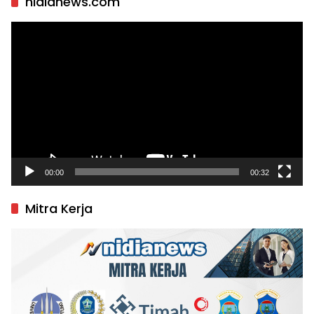
nidianews.com
Pemutar
Video
00:00
00:32
Mitra Kerja