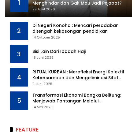
1
Menghindar dan Gak Mau Jadi Pejabat?
29 April 2026
Di Negeri Konoha : Mencari peradaban
2
ditengah kekosongan pendidikan
14 Oktober 2025
Sisi Lain Dari Ibadah Haji
3
18 Juni 2025
RITUAL KURBAN : Merefleksi Energi Kolektif
4
Kebersamaan dan Mengeliminasi Sifat
Kebinatangan Manusia
9 Juni 2025
Transformasi Ekonomi Bangka Belitung:
5
Menjawab Tantangan Melalui
Pengelolaan Sumber Daya Alam yang
14 Mei 2025
Berkelanjutan
FEATURE