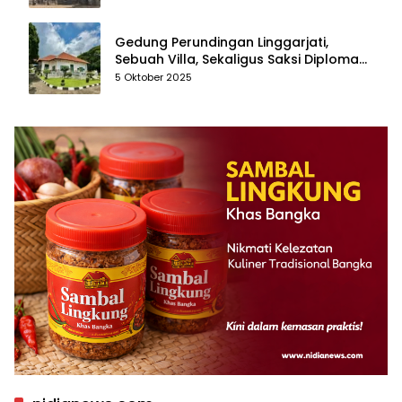
Gedung Perundingan Linggarjati,
Sebuah Villa, Sekaligus Saksi Diplomasi
yang Mengubah Arah Bangsa
5 Oktober 2025