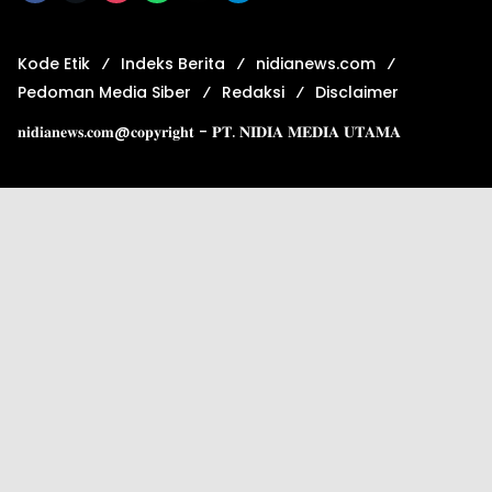
Kode Etik
Indeks Berita
nidianews.com
Pedoman Media Siber
Redaksi
Disclaimer
𝐧𝐢𝐝𝐢𝐚𝐧𝐞𝐰𝐬.𝐜𝐨𝐦@𝐜𝐨𝐩𝐲𝐫𝐢𝐠𝐡𝐭 - 𝐏𝐓. 𝐍𝐈𝐃𝐈𝐀 𝐌𝐄𝐃𝐈𝐀 𝐔𝐓𝐀𝐌𝐀