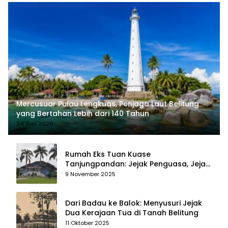
Mercusuar Pulau Lengkuas, Penjaga Laut Belitung
yang Bertahan Lebih dari 140 Tahun
24 Juni 2026
Rumah Eks Tuan Kuase
Tanjungpandan: Jejak Penguasa, Jejak
Kenangan
9 November 2025
Dari Badau ke Balok: Menyusuri Jejak
Dua Kerajaan Tua di Tanah Belitung
11 Oktober 2025