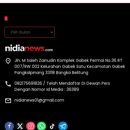
Arsip
Arsip
Jln. M Saleh Zainudin Komplek Gabek Permai No.36 RT
007/RW 002 Kelurahan Gabek Satu Kecamatan Gabek
Pangkalpinang 33118 Bangka Belitung
082175691826 / Telah Mendaftar Di Dewan Pers
Dengan Nomor Id Media : 36389
nidianews01@gmail.com