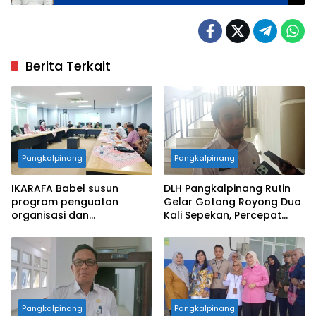
Berita Terkait
Pangkalpinang
Pangkalpinang
IKARAFA Babel susun
DLH Pangkalpinang Rutin
program penguatan
Gelar Gotong Royong Dua
organisasi dan
Kali Sepekan, Percepat
pemberdayaan alumni
Penataan Lingkungan Kota
Pangkalpinang
Pangkalpinang