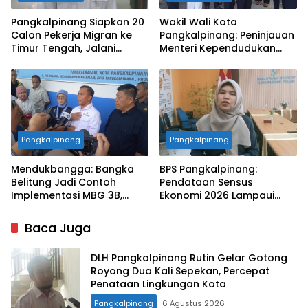
Pangkalpinang Siapkan 20
Wakil Wali Kota
Calon Pekerja Migran ke
Pangkalpinang: Peninjauan
Timur Tengah, Jalani
Menteri Kependudukan
Pelatihan Empat Bulan
Pastikan SPPG Penuhi
Standar Layanan MBG
Pangkalpinang
Pangkalpinang
Mendukbangga: Bangka
BPS Pangkalpinang:
Belitung Jadi Contoh
Pendataan Sensus
Implementasi MBG 3B,
Ekonomi 2026 Lampaui
33.852 Bumil, Busui, dan
Target, Capaian Tembus
Balita Terlayani
85 Persen
Baca Juga
DLH Pangkalpinang Rutin Gelar Gotong
Royong Dua Kali Sepekan, Percepat
Penataan Lingkungan Kota
Pangkalpinang
6 Agustus 2026