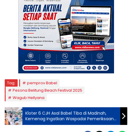
Tag:
pemprov Babel
Pesona Belitung Beach Festival 2025
Wagub Hellyana
Kloter 6 CJH Asal Babel Tiba di Madinah,
Kemenag Ingatkan Waspadai Pemeriksaan
Ketat Visa dan Paspor