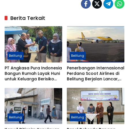
Berita Terkait
Belitung
Belitung
PT Angkasa Pura Indonesia
Penerbangan Internasional
Bangun Rumah Layak Huni
Perdana Scoot Airlines di
untuk Keluarga Berisiko
Belitung Berjalan Lancar,
Stunting di Belitung
Imigrasi Babel Pastikan
Layanan Optimal
Belitung
Belitung