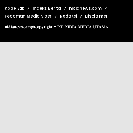
Kode Etik
Indeks Berita
nidianews.com
Pedoman Media Siber
Redaksi
Disclaimer
𝐧𝐢𝐝𝐢𝐚𝐧𝐞𝐰𝐬.𝐜𝐨𝐦@𝐜𝐨𝐩𝐲𝐫𝐢𝐠𝐡𝐭 - 𝐏𝐓. 𝐍𝐈𝐃𝐈𝐀 𝐌𝐄𝐃𝐈𝐀 𝐔𝐓𝐀𝐌𝐀