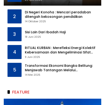
Di Negeri Konoha : Mencari peradaban
2
ditengah kekosongan pendidikan
14 Oktober 2025
Sisi Lain Dari Ibadah Haji
3
18 Juni 2025
RITUAL KURBAN : Merefleksi Energi Kolektif
4
Kebersamaan dan Mengeliminasi Sifat
Kebinatangan Manusia
9 Juni 2025
Transformasi Ekonomi Bangka Belitung:
5
Menjawab Tantangan Melalui
Pengelolaan Sumber Daya Alam yang
14 Mei 2025
Berkelanjutan
FEATURE