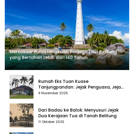
Mercusuar Pulau Lengkuas, Penjaga Laut Belitung
yang Bertahan Lebih dari 140 Tahun
24 Juni 2026
Rumah Eks Tuan Kuase
Tanjungpandan: Jejak Penguasa, Jejak
Kenangan
9 November 2025
Dari Badau ke Balok: Menyusuri Jejak
Dua Kerajaan Tua di Tanah Belitung
11 Oktober 2025