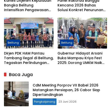
Kanwil Ditjenim Kepulauan
Panel Rakorda Bangga
Bangka Belitung
Kencana 2026 Bahas
Intensifkan Pengawasan
Solusi Konkret Penurunan
Tenaga Kerja Asing di
Stunting dan
Belitung dan Belitung Timur
Pembangunan Keluarga
Belitung
Belitung
Dirjen PDK HAM Pantau
Gubernur Hidayat Arsani
Tambang Ilegal di Belitung,
Buka Mampau Kriya Fest
Tegaskan Perlindungan
2025: Dorong UMKM Naik
Lingkungan dan Hak
Kelas dan Bangga Buatan
Warga
Babel
Baca Juga
CdM Meeting Porprov VII Babel 2026
Matangkan Persiapan, 26 Cabor Siap
Dipertandingkan
Pangkalpinang
23 Juni 2026