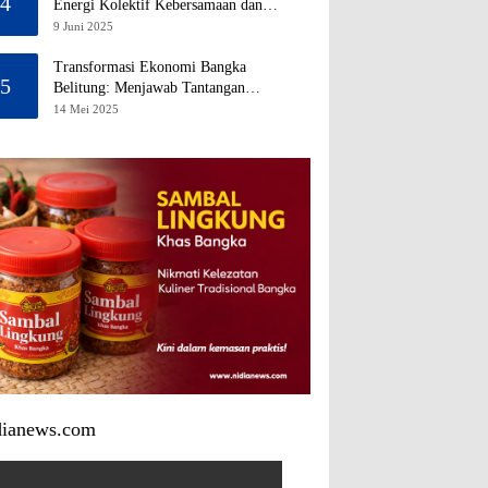
4
Energi Kolektif Kebersamaan dan
Mengeliminasi Sifat Kebinatangan
9 Juni 2025
Manusia
Transformasi Ekonomi Bangka
5
Belitung: Menjawab Tantangan
Melalui Pengelolaan Sumber Daya
14 Mei 2025
Alam yang Berkelanjutan
dianews.com