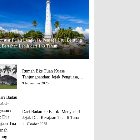
usuar Pulau Lengkuas, Penjaga Laut Belitung
 Bertahan Lebih dari 140 Tahun
uni 2026
Rumah Eks Tuan Kuase
Tanjungpandan: Jejak Penguasa,
Jejak Kenangan
9 November 2025
Dari Badau ke Balok: Menyusuri
Jejak Dua Kerajaan Tua di Tanah
Belitung
11 Oktober 2025