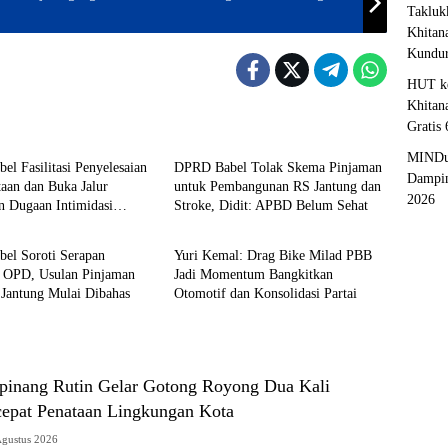
Takluk
Khitan
Kundu
HUT ke
Khitan
Gratis
& Parlemen
Politik & Parlemen
MINDu
l Fasilitasi Penyelesaian
DPRD Babel Tolak Skema Pinjaman
Dampin
aan dan Buka Jalur
untuk Pembangunan RS Jantung dan
2026
n Dugaan Intimidasi
Stroke, Didit: APBD Belum Sehat
& Parlemen
Politik & Parlemen
ng
el Soroti Serapan
Yuri Kemal: Drag Bike Milad PBB
 OPD, Usulan Pinjaman
Jadi Momentum Bangkitkan
 Jantung Mulai Dibahas
Otomotif dan Konsolidasi Partai
inang Rutin Gelar Gotong Royong Dua Kali
cepat Penataan Lingkungan Kota
Agustus 2026