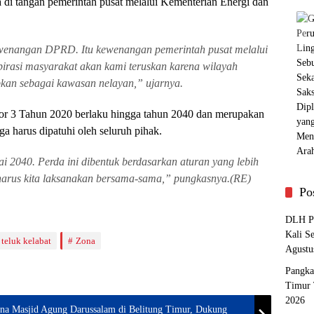
 di tangan pemerintah pusat melalui Kementerian Energi dan
wenangan DPRD. Itu kewenangan pemerintah pusat melalui
pirasi masyarakat akan kami teruskan karena wilayah
apkan sebagai kawasan nelayan,” ujarnya.
r 3 Tahun 2020 berlaku hingga tahun 2040 dan merupakan
gga harus dipatuhi oleh seluruh pihak.
i 2040. Perda ini dibentuk berdasarkan aturan yang lebih
 harus kita laksanakan bersama-sama,” pungkasnya.(RE)
Po
DLH Pa
Kali S
teluk kelabat
Zona
Agustu
Pangka
Timur 
2026
na Masjid Agung Darussalam di Belitung Timur, Dukung