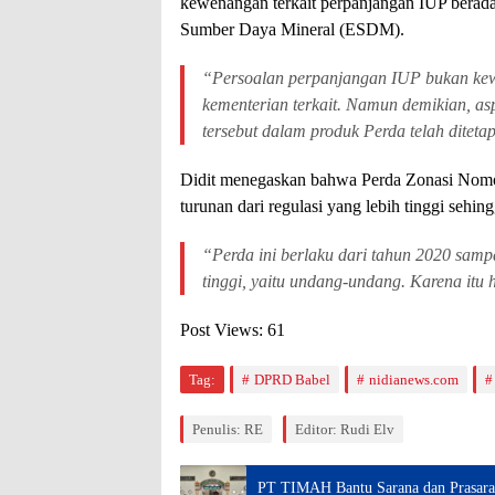
kewenangan terkait perpanjangan IUP berada
Sumber Daya Mineral (ESDM).
“Persoalan perpanjangan IUP bukan ke
kementerian terkait. Namun demikian, as
tersebut dalam produk Perda telah ditet
Didit menegaskan bahwa Perda Zonasi Nomo
turunan dari regulasi yang lebih tinggi sehin
“Perda ini berlaku dari tahun 2020 sampa
tinggi, yaitu undang-undang. Karena itu
Post Views:
61
Tag:
DPRD Babel
nidianews.com
Penulis: RE
Editor: Rudi Elv
PT TIMAH Bantu Sarana dan Prasara