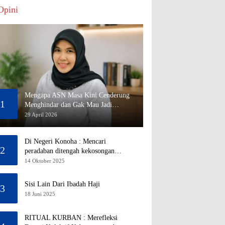
Opini
Mengapa ASN Masa Kini Cenderung
1
Menghindar dan Gak Mau Jadi
Pejabat?
29 April 2026
Di Negeri Konoha : Mencari
2
peradaban ditengah kekosongan
pendidikan
14 Oktober 2025
Sisi Lain Dari Ibadah Haji
3
18 Juni 2025
RITUAL KURBAN : Merefleksi