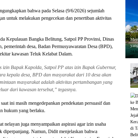
 mengungkapkan bahwa pada Selasa (9/6/2026) sejumlah
ngan untuk melakukan pengecekan dan penertiban aktivitas
lda Kepulauan Bangka Belitung, Satpol PP Provinsi, Dinas
Merc
yang
n, pemerintah desa, Badan Permusyawaratan Desa (BPD),
24 J
 sekitar kawasan Teluk Kelabat Dalam.
s izin Bapak Kapolda, Satpol PP atas izin Bapak Gubernur,
ra kepala desa, BPD dan masyarakat dari 10 desa akan
rmintaan masyarakat adalah aktivitas pertambangan yang
luar dari kawasan tersebut,” tegasnya.
saat ini masih mengedepankan pendekatan persuasif dan
uan hukum yang berlaku.
kat nelayan juga menyampaikan aspirasi agar izin usaha
ak diperpanjang. Namun, Didit menjelaskan bahwa