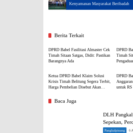
Kenyamanan Masyarakat Beribadah
Berita Terkait
Politik & Parlemen
Politik 
DPRD Babel Fasilitasi Almaster Cek
DPRD Babe
Timah Sitaan Satgas, Didit: Pastikan
Timah Sit
Barangnya Ada
Pengadua
Politik & Parlemen
Politik 
Penamba
Ketua DPRD Babel Klaim Solusi
DPRD Bab
Krisis Timah Belitung Segera Terbit,
Anggaran
Harga Pembelian Disebut Akan
untuk RS
Disamakan dengan Bangka
Baca Juga
DLH Pangkalp
Sepekan, Per
Pangkalpinang
6 