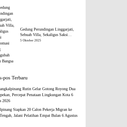
Gedung Perundingan Linggarjati,
Sebuah Villa, Sekaligus Saksi
Diplomasi yang Mengubah Arah
5 Oktober 2025
Bangsa
s-pos Terbaru
ngkalpinang Rutin Gelar Gotong Royong Dua
epekan, Percepat Penataan Lingkungan Kota
6
s 2026
lpinang Siapkan 20 Calon Pekerja Migran ke
Tengah, Jalani Pelatihan Empat Bulan
6 Agustus