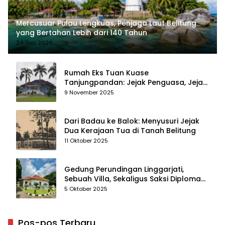
Mercusuar Pulau Lengkuas, Penjaga Laut Belitung
yang Bertahan Lebih dari 140 Tahun
24 Juni 2026
Rumah Eks Tuan Kuase
Tanjungpandan: Jejak Penguasa, Jejak
Kenangan
9 November 2025
Dari Badau ke Balok: Menyusuri Jejak
Dua Kerajaan Tua di Tanah Belitung
11 Oktober 2025
Gedung Perundingan Linggarjati,
Sebuah Villa, Sekaligus Saksi Diplomasi
yang Mengubah Arah Bangsa
5 Oktober 2025
Pos-pos Terbaru