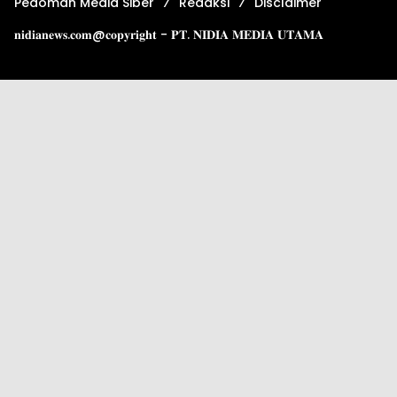
Pedoman Media Siber
Redaksi
Disclaimer
𝐧𝐢𝐝𝐢𝐚𝐧𝐞𝐰𝐬.𝐜𝐨𝐦@𝐜𝐨𝐩𝐲𝐫𝐢𝐠𝐡𝐭 - 𝐏𝐓. 𝐍𝐈𝐃𝐈𝐀 𝐌𝐄𝐃𝐈𝐀 𝐔𝐓𝐀𝐌𝐀