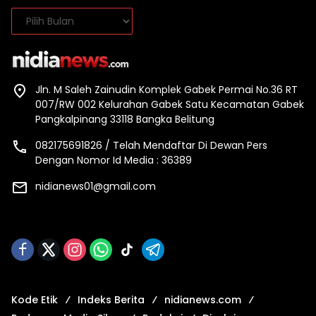
Arsip
Jln. M Saleh Zainudin Komplek Gabek Permai No.36 RT
007/RW 002 Kelurahan Gabek Satu Kecamatan Gabek
Pangkalpinang 33118 Bangka Belitung
082175691826 / Telah Mendaftar Di Dewan Pers
Dengan Nomor Id Media : 36389
nidianews01@gmail.com
Kode Etik
Indeks Berita
nidianews.com