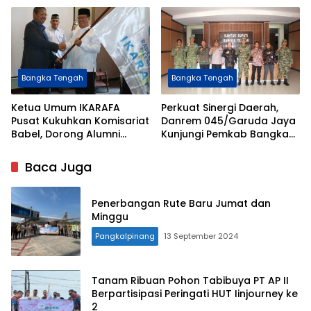
Gemilang
Keuangan
Bangka Tengah
Bangka Tengah
Ketua Umum IKARAFA
Perkuat Sinergi Daerah,
Pusat Kukuhkan Komisariat
Danrem 045/Garuda Jaya
Babel, Dorong Alumni
Kunjungi Pemkab Bangka
Berkontribusi untuk Daerah
Tengah
dan Bangsa
Baca Juga
Penerbangan Rute Baru Jumat dan
Minggu
Pangkalpinang
13 September 2024
Tanam Ribuan Pohon Tabibuya PT AP II
Berpartisipasi Peringati HUT Iinjourney ke
2