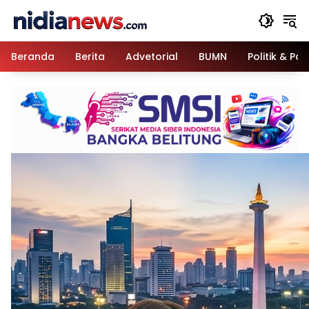
Langsung
ke
konten
Beranda
Berita
Advetorial
BUMN
Politik & Pa