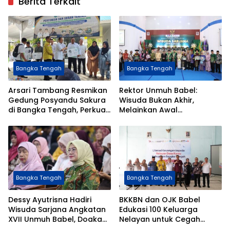
Berita Terkait
Bangka Tengah
Bangka Tengah
Arsari Tambang Resmikan
Rektor Unmuh Babel:
Gedung Posyandu Sakura
Wisuda Bukan Akhir,
di Bangka Tengah, Perkuat
Melainkan Awal
Layanan Kesehatan
Pengabdian bagi
Masyarakat
Masyarakat
Bangka Tengah
Bangka Tengah
Dessy Ayutrisna Hadiri
BKKBN dan OJK Babel
Wisuda Sarjana Angkatan
Edukasi 100 Keluarga
XVII Unmuh Babel, Doakan
Nelayan untuk Cegah
Lulusan Raih Masa Depan
Stunting Melalui Literasi