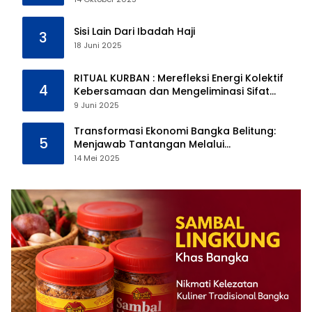
Sisi Lain Dari Ibadah Haji
3
18 Juni 2025
RITUAL KURBAN : Merefleksi Energi Kolektif
4
Kebersamaan dan Mengeliminasi Sifat
Kebinatangan Manusia
9 Juni 2025
Transformasi Ekonomi Bangka Belitung:
5
Menjawab Tantangan Melalui
Pengelolaan Sumber Daya Alam yang
14 Mei 2025
Berkelanjutan