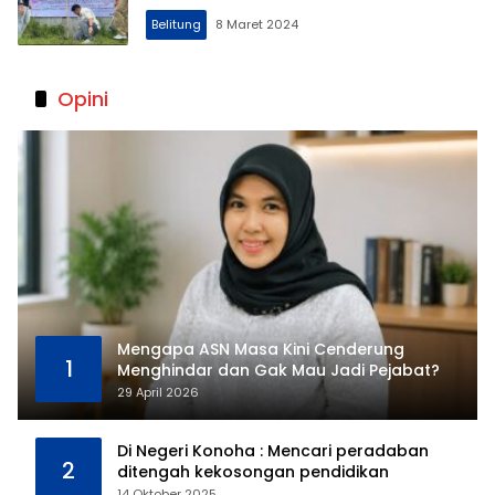
Belitung
8 Maret 2024
Opini
Mengapa ASN Masa Kini Cenderung
1
Menghindar dan Gak Mau Jadi Pejabat?
29 April 2026
Di Negeri Konoha : Mencari peradaban
2
ditengah kekosongan pendidikan
14 Oktober 2025