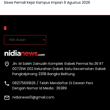
Siswa Pemali Kejar Kampus Impian
6 Agustus 2026
Arsip
Arsip
Jln. M Saleh Zainudin Komplek Gabek Permai No.36 RT
007/RW 002 Kelurahan Gabek Satu Kecamatan Gabek
Pangkalpinang 33118 Bangka Belitung
082175691826 / Telah Mendaftar Di Dewan Pers
Dengan Nomor Id Media : 36389
nidianews01@gmail.com