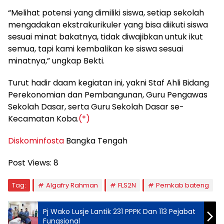
“Melihat potensi yang dimiliki siswa, setiap sekolah
mengadakan ekstrakurikuler yang bisa diikuti siswa
sesuai minat bakatnya, tidak diwajibkan untuk ikut
semua, tapi kami kembalikan ke siswa sesuai
minatnya,” ungkap Bekti.
Turut hadir daam kegiatan ini, yakni Staf Ahli Bidang
Perekonomian dan Pembangunan, Guru Pengawas
Sekolah Dasar, serta Guru Sekolah Dasar se-
Kecamatan Koba.
(*)
Diskominfosta
Bangka Tengah
Post Views:
8
Tag:
Algafry Rahman
FLS2N
Pemkab bateng
Pj Wako Lusje Lantik 231 PPPK Dan 113 Pejabat
Fungsional