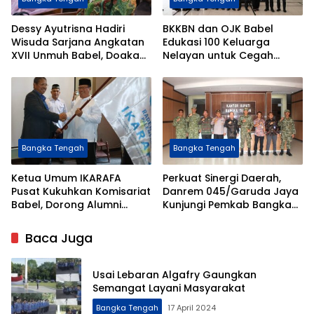
Dessy Ayutrisna Hadiri
BKKBN dan OJK Babel
Wisuda Sarjana Angkatan
Edukasi 100 Keluarga
XVII Unmuh Babel, Doakan
Nelayan untuk Cegah
Lulusan Raih Masa Depan
Stunting Melalui Literasi
Gemilang
Keuangan
Bangka Tengah
Bangka Tengah
Ketua Umum IKARAFA
Perkuat Sinergi Daerah,
Pusat Kukuhkan Komisariat
Danrem 045/Garuda Jaya
Babel, Dorong Alumni
Kunjungi Pemkab Bangka
Berkontribusi untuk Daerah
Tengah
dan Bangsa
Baca Juga
Usai Lebaran Algafry Gaungkan
Semangat Layani Masyarakat
Bangka Tengah
17 April 2024