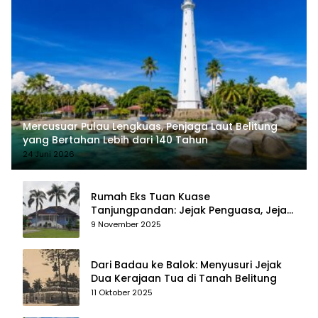
Mercusuar Pulau Lengkuas, Penjaga Laut Belitung
yang Bertahan Lebih dari 140 Tahun
24 Juni 2026
Rumah Eks Tuan Kuase
Tanjungpandan: Jejak Penguasa, Jejak
Kenangan
9 November 2025
Dari Badau ke Balok: Menyusuri Jejak
Dua Kerajaan Tua di Tanah Belitung
11 Oktober 2025