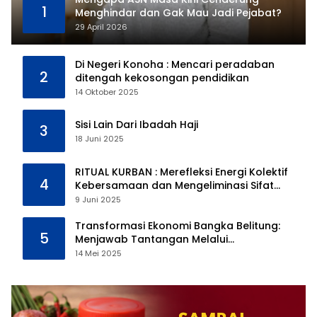
1
Menghindar dan Gak Mau Jadi Pejabat?
29 April 2026
Di Negeri Konoha : Mencari peradaban
2
ditengah kekosongan pendidikan
14 Oktober 2025
Sisi Lain Dari Ibadah Haji
3
18 Juni 2025
RITUAL KURBAN : Merefleksi Energi Kolektif
4
Kebersamaan dan Mengeliminasi Sifat
Kebinatangan Manusia
9 Juni 2025
Transformasi Ekonomi Bangka Belitung:
5
Menjawab Tantangan Melalui
Pengelolaan Sumber Daya Alam yang
14 Mei 2025
Berkelanjutan