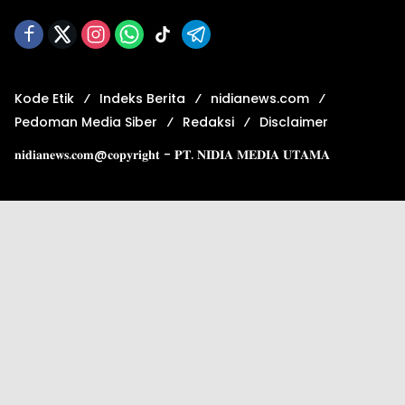
Kode Etik
Indeks Berita
nidianews.com
Pedoman Media Siber
Redaksi
Disclaimer
𝐧𝐢𝐝𝐢𝐚𝐧𝐞𝐰𝐬.𝐜𝐨𝐦@𝐜𝐨𝐩𝐲𝐫𝐢𝐠𝐡𝐭 - 𝐏𝐓. 𝐍𝐈𝐃𝐈𝐀 𝐌𝐄𝐃𝐈𝐀 𝐔𝐓𝐀𝐌𝐀