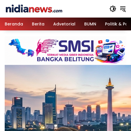
Langsung
ke
konten
Beranda
Berita
Advetorial
BUMN
Politik & Pa