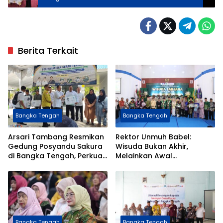
Berita Terkait
Bangka Tengah
Bangka Tengah
Arsari Tambang Resmikan
Rektor Unmuh Babel:
Gedung Posyandu Sakura
Wisuda Bukan Akhir,
di Bangka Tengah, Perkuat
Melainkan Awal
Layanan Kesehatan
Pengabdian bagi
Masyarakat
Masyarakat
Bangka Tengah
Bangka Tengah