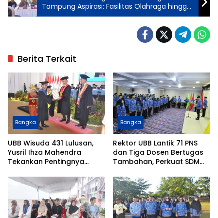
Tampung Aspirasi: Fasilitas Olahraga hingga
Penerangan Jalan Disorot
Berita Terkait
Bangka
Bangka
UBB Wisuda 431 Lulusan,
Rektor UBB Lantik 71 PNS
Yusril Ihza Mahendra
dan Tiga Dosen Bertugas
Tekankan Pentingnya
Tambahan, Perkuat SDM
Talenta Produktif dan
dan Tata Kelola Kampus
Pengelolaan SDA Berbasis
Ilmu Pengetahuan