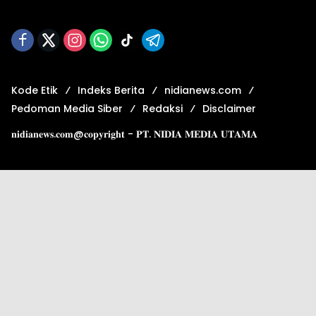
Kode Etik
Indeks Berita
nidianews.com
Pedoman Media Siber
Redaksi
Disclaimer
𝐧𝐢𝐝𝐢𝐚𝐧𝐞𝐰𝐬.𝐜𝐨𝐦@𝐜𝐨𝐩𝐲𝐫𝐢𝐠𝐡𝐭 - 𝐏𝐓. 𝐍𝐈𝐃𝐈𝐀 𝐌𝐄𝐃𝐈𝐀 𝐔𝐓𝐀𝐌𝐀