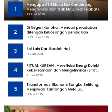
Mengapa ASN Masa Kini Cenderung
1
Menghindar dan Gak Mau Jadi Pejabat?
29 April 2026
Di Negeri Konoha : Mencari peradaban
2
ditengah kekosongan pendidikan
14 Oktober 2025
Sisi Lain Dari Ibadah Haji
3
18 Juni 2025
RITUAL KURBAN : Merefleksi Energi Kolektif
4
Kebersamaan dan Mengeliminasi Sifat
Kebinatangan Manusia
9 Juni 2025
Transformasi Ekonomi Bangka Belitung:
5
Menjawab Tantangan Melalui
Pengelolaan Sumber Daya Alam yang
14 Mei 2025
Berkelanjutan