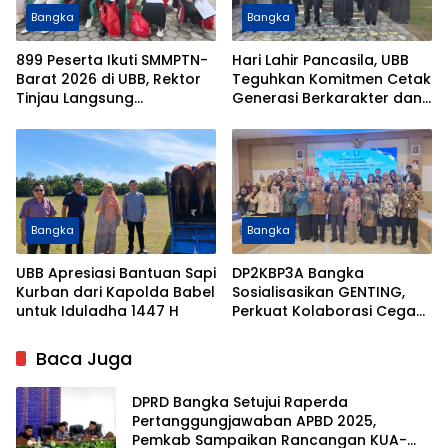
Bangka
Bangka
899 Peserta Ikuti SMMPTN-
Hari Lahir Pancasila, UBB
Barat 2026 di UBB, Rektor
Teguhkan Komitmen Cetak
Tinjau Langsung
Generasi Berkarakter dan
Pelaksanaan Ujian
Cinta Tanah Air
Bangka
Bangka
UBB Apresiasi Bantuan Sapi
DP2KBP3A Bangka
Kurban dari Kapolda Babel
Sosialisasikan GENTING,
untuk Iduladha 1447 H
Perkuat Kolaborasi Cegah
Stunting
Baca Juga
DPRD Bangka Setujui Raperda
Pertanggungjawaban APBD 2025,
Pemkab Sampaikan Rancangan KUA-