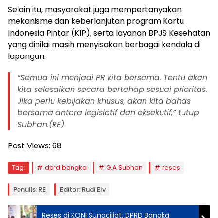
Selain itu, masyarakat juga mempertanyakan
mekanisme dan keberlanjutan program Kartu
Indonesia Pintar (KIP), serta layanan BPJS Kesehatan
yang dinilai masih menyisakan berbagai kendala di
lapangan.
“Semua ini menjadi PR kita bersama. Tentu akan
kita selesaikan secara bertahap sesuai prioritas.
Jika perlu kebijakan khusus, akan kita bahas
bersama antara legislatif dan eksekutif,” tutup
Subhan.(RE)
Post Views:
68
Tag:
dprd bangka
G.A Subhan
reses
Penulis: RE
Editor: Rudi Elv
Reses di KONI Sungailiat, DPRD Bangka