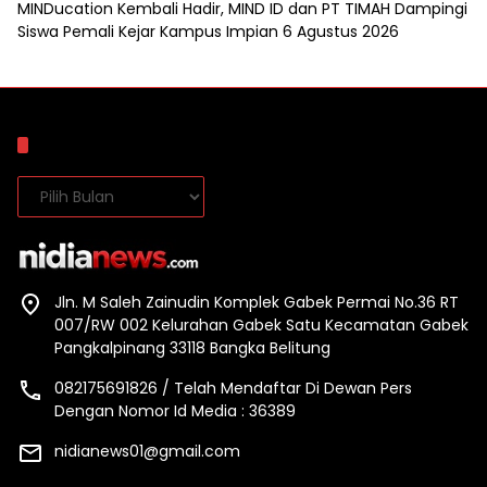
MINDucation Kembali Hadir, MIND ID dan PT TIMAH Dampingi
Siswa Pemali Kejar Kampus Impian
6 Agustus 2026
Arsip
Arsip
Jln. M Saleh Zainudin Komplek Gabek Permai No.36 RT
007/RW 002 Kelurahan Gabek Satu Kecamatan Gabek
Pangkalpinang 33118 Bangka Belitung
082175691826 / Telah Mendaftar Di Dewan Pers
Dengan Nomor Id Media : 36389
nidianews01@gmail.com