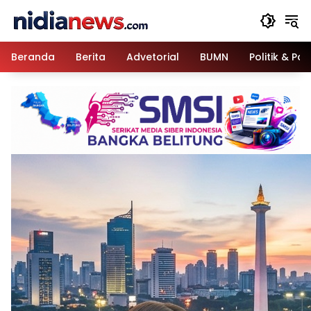
Langsung
ke
konten
Beranda
Berita
Advetorial
BUMN
Politik & Pa