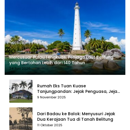
Mercusuar Pulau Lengkuas, Penjaga Laut Belitung
yang Bertahan Lebih dari 140 Tahun
24 Juni 2026
Rumah Eks Tuan Kuase
Tanjungpandan: Jejak Penguasa, Jejak
Kenangan
9 November 2025
Dari Badau ke Balok: Menyusuri Jejak
Dua Kerajaan Tua di Tanah Belitung
11 Oktober 2025