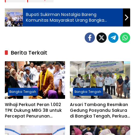
Bupati Sukirman Nostalgia Bareng
Komunitas Masyarakat Urang Bangka
Jakarta
Berita Terkait
Bangka Tengah
Bangka Tengah
Wihaji Perkuat Peran 1.002
Arsari Tambang Resmikan
TPK Dukung MBG 3B untuk
Gedung Posyandu Sakura
Percepat Penurunan
di Bangka Tengah, Perkuat
Stunting
Layanan Kesehatan
Masyarakat