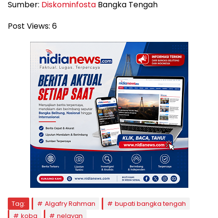
Sumber:
Diskominfosta
Bangka Tengah
Post Views:
6
Tag:
Algafry Rahman
bupati bangka tengah
koba
nelayan