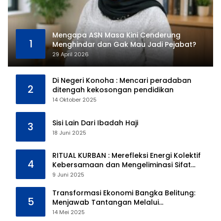
Mengapa ASN Masa Kini Cenderung
1
Menghindar dan Gak Mau Jadi Pejabat?
29 April 2026
Di Negeri Konoha : Mencari peradaban
2
ditengah kekosongan pendidikan
14 Oktober 2025
Sisi Lain Dari Ibadah Haji
3
18 Juni 2025
RITUAL KURBAN : Merefleksi Energi Kolektif
4
Kebersamaan dan Mengeliminasi Sifat
Kebinatangan Manusia
9 Juni 2025
Transformasi Ekonomi Bangka Belitung:
5
Menjawab Tantangan Melalui
Pengelolaan Sumber Daya Alam yang
14 Mei 2025