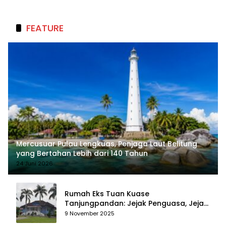
Berkelanjutan
FEATURE
Mercusuar Pulau Lengkuas, Penjaga Laut Belitung
yang Bertahan Lebih dari 140 Tahun
24 Juni 2026
Rumah Eks Tuan Kuase
Tanjungpandan: Jejak Penguasa, Jejak
Kenangan
9 November 2025