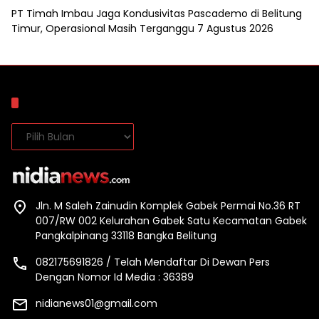
PT Timah Imbau Jaga Kondusivitas Pascademo di Belitung
Timur, Operasional Masih Terganggu
7 Agustus 2026
Arsip
Arsip
Jln. M Saleh Zainudin Komplek Gabek Permai No.36 RT
007/RW 002 Kelurahan Gabek Satu Kecamatan Gabek
Pangkalpinang 33118 Bangka Belitung
082175691826 / Telah Mendaftar Di Dewan Pers
Dengan Nomor Id Media : 36389
nidianews01@gmail.com