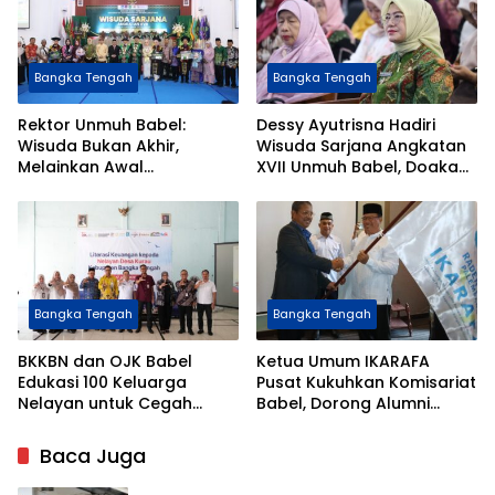
Bangka Tengah
Bangka Tengah
Rektor Unmuh Babel:
Dessy Ayutrisna Hadiri
Wisuda Bukan Akhir,
Wisuda Sarjana Angkatan
Melainkan Awal
XVII Unmuh Babel, Doakan
Pengabdian bagi
Lulusan Raih Masa Depan
Masyarakat
Gemilang
Bangka Tengah
Bangka Tengah
BKKBN dan OJK Babel
Ketua Umum IKARAFA
Edukasi 100 Keluarga
Pusat Kukuhkan Komisariat
Nelayan untuk Cegah
Babel, Dorong Alumni
Stunting Melalui Literasi
Berkontribusi untuk Daerah
Keuangan
dan Bangsa
Baca Juga