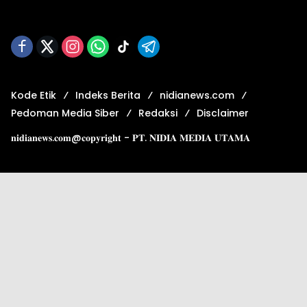
Kode Etik
Indeks Berita
nidianews.com
Pedoman Media Siber
Redaksi
Disclaimer
𝐧𝐢𝐝𝐢𝐚𝐧𝐞𝐰𝐬.𝐜𝐨𝐦@𝐜𝐨𝐩𝐲𝐫𝐢𝐠𝐡𝐭 - 𝐏𝐓. 𝐍𝐈𝐃𝐈𝐀 𝐌𝐄𝐃𝐈𝐀 𝐔𝐓𝐀𝐌𝐀