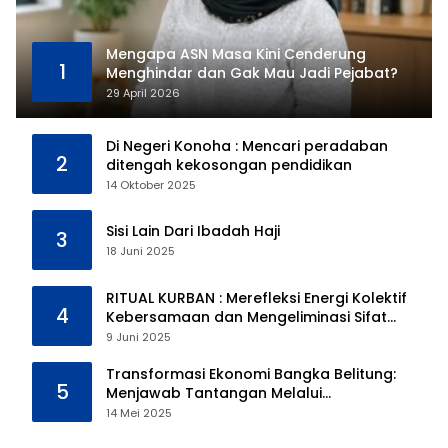
Mengapa ASN Masa Kini Cenderung
1
Menghindar dan Gak Mau Jadi Pejabat?
29 April 2026
Di Negeri Konoha : Mencari peradaban
2
ditengah kekosongan pendidikan
14 Oktober 2025
Sisi Lain Dari Ibadah Haji
3
18 Juni 2025
RITUAL KURBAN : Merefleksi Energi Kolektif
4
Kebersamaan dan Mengeliminasi Sifat
Kebinatangan Manusia
9 Juni 2025
Transformasi Ekonomi Bangka Belitung:
5
Menjawab Tantangan Melalui
Pengelolaan Sumber Daya Alam yang
14 Mei 2025
Berkelanjutan