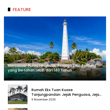
FEATURE
Mercusuar Pulau Lengkuas, Penjaga Laut Belitung
yang Bertahan Lebih dari 140 Tahun
24 Juni 2026
Rumah Eks Tuan Kuase
Tanjungpandan: Jejak Penguasa, Jejak
Kenangan
9 November 2025