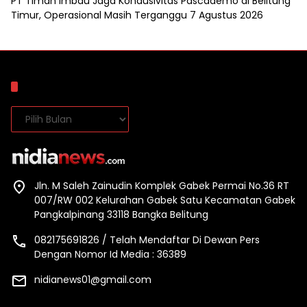
PT Timah Imbau Jaga Kondusivitas Pascademo di Belitung
Timur, Operasional Masih Terganggu
7 Agustus 2026
Arsip
Arsip
Jln. M Saleh Zainudin Komplek Gabek Permai No.36 RT
007/RW 002 Kelurahan Gabek Satu Kecamatan Gabek
Pangkalpinang 33118 Bangka Belitung
082175691826 / Telah Mendaftar Di Dewan Pers
Dengan Nomor Id Media : 36389
nidianews01@gmail.com