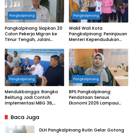
Pangkalpinang
Pangkalpinang
Pangkalpinang Siapkan 20
Wakil Wali Kota
Calon Pekerja Migran ke
Pangkalpinang: Peninjauan
Timur Tengah, Jalani
Menteri Kependudukan
Pelatihan Empat Bulan
Pastikan SPPG Penuhi
Standar Layanan MBG
Pangkalpinang
Pangkalpinang
Mendukbangga: Bangka
BPS Pangkalpinang:
Belitung Jadi Contoh
Pendataan Sensus
Implementasi MBG 3B,
Ekonomi 2026 Lampaui
33.852 Bumil, Busui, dan
Target, Capaian Tembus
Balita Terlayani
85 Persen
Baca Juga
DLH Pangkalpinang Rutin Gelar Gotong