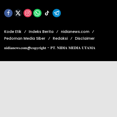
Kode Etik
Indeks Berita
nidianews.com
Pedoman Media Siber
Redaksi
Disclaimer
𝐧𝐢𝐝𝐢𝐚𝐧𝐞𝐰𝐬.𝐜𝐨𝐦@𝐜𝐨𝐩𝐲𝐫𝐢𝐠𝐡𝐭 - 𝐏𝐓. 𝐍𝐈𝐃𝐈𝐀 𝐌𝐄𝐃𝐈𝐀 𝐔𝐓𝐀𝐌𝐀