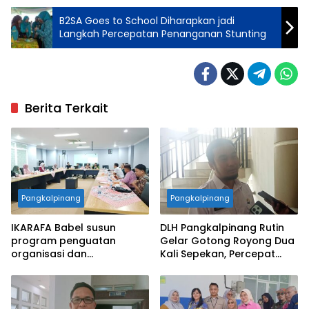
B2SA Goes to School Diharapkan jadi
Langkah Percepatan Penanganan Stunting
Berita Terkait
Pangkalpinang
Pangkalpinang
IKARAFA Babel susun
DLH Pangkalpinang Rutin
program penguatan
Gelar Gotong Royong Dua
organisasi dan
Kali Sepekan, Percepat
pemberdayaan alumni
Penataan Lingkungan Kota