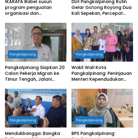
IKARAFA Babel susun
DLH Pangkalpinang Rutin
program penguatan
Gelar Gotong Royong Dua
organisasi dan
Kali Sepekan, Percepat
pemberdayaan alumni
Penataan Lingkungan Kota
Pangkalpinang
Pangkalpinang
Pangkalpinang Siapkan 20
Wakil Wali Kota
Calon Pekerja Migran ke
Pangkalpinang: Peninjauan
Timur Tengah, Jalani
Menteri Kependudukan
Pelatihan Empat Bulan
Pastikan SPPG Penuhi
Standar Layanan MBG
Pangkalpinang
Pangkalpinang
Mendukbangga: Bangka
BPS Pangkalpinang: