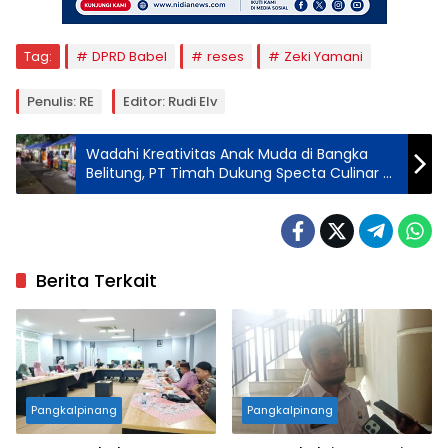
Tag:
DPRD Babel
reses
Zeki Yamani
Penulis: RE
Editor: Rudi Elv
Wadahi Kreativitas Anak Muda di Bangka
Belitung, PT Timah Dukung Specta Culinar di
Taman Sari Sungailiat
Berita Terkait
Pangkalpinang
Pangkalpinang