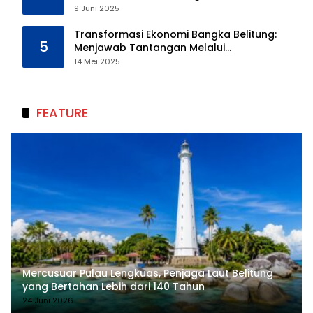
Kebinatangan Manusia
9 Juni 2025
Transformasi Ekonomi Bangka Belitung:
5
Menjawab Tantangan Melalui
Pengelolaan Sumber Daya Alam yang
14 Mei 2025
Berkelanjutan
FEATURE
Mercusuar Pulau Lengkuas, Penjaga Laut Belitung
yang Bertahan Lebih dari 140 Tahun
24 Juni 2026