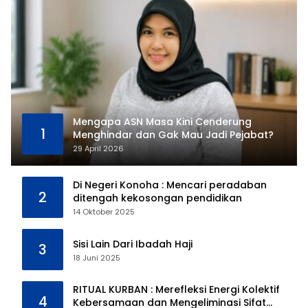
Mengapa ASN Masa Kini Cenderung
1
Menghindar dan Gak Mau Jadi Pejabat?
29 April 2026
Di Negeri Konoha : Mencari peradaban
2
ditengah kekosongan pendidikan
14 Oktober 2025
Sisi Lain Dari Ibadah Haji
3
18 Juni 2025
RITUAL KURBAN : Merefleksi Energi Kolektif
4
Kebersamaan dan Mengeliminasi Sifat