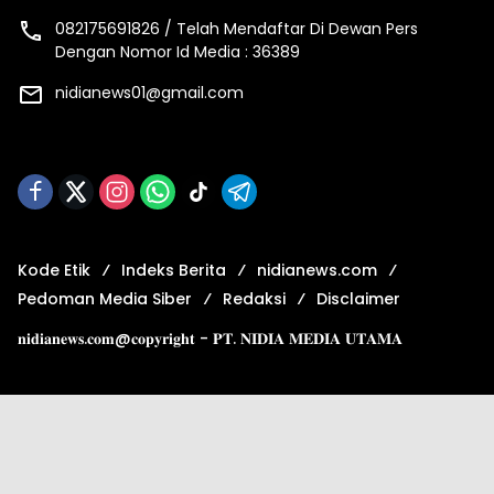
082175691826 / Telah Mendaftar Di Dewan Pers
Dengan Nomor Id Media : 36389
nidianews01@gmail.com
Kode Etik
Indeks Berita
nidianews.com
Pedoman Media Siber
Redaksi
Disclaimer
𝐧𝐢𝐝𝐢𝐚𝐧𝐞𝐰𝐬.𝐜𝐨𝐦@𝐜𝐨𝐩𝐲𝐫𝐢𝐠𝐡𝐭 - 𝐏𝐓. 𝐍𝐈𝐃𝐈𝐀 𝐌𝐄𝐃𝐈𝐀 𝐔𝐓𝐀𝐌𝐀