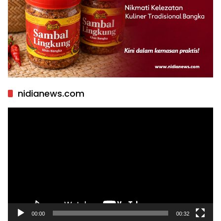
nidianews.com
Pemutar
Video
00:00
00:32