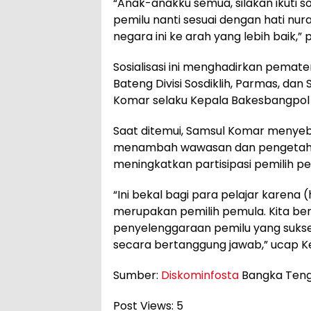
“Anak-anakku semua, silakan ikuti sos
pemilu nanti sesuai dengan hati nu
negara ini ke arah yang lebih baik,” 
Sosialisasi ini menghadirkan pemate
Bateng Divisi Sosdiklih, Parmas, da
Komar selaku Kepala Bakesbangpol
Saat ditemui, Samsul Komar menyeb
menambah wawasan dan pengetahuan
meningkatkan partisipasi pemilih 
“Ini bekal bagi para pelajar karena
merupakan pemilih pemula. Kita b
penyelenggaraan pemilu yang suk
secara bertanggung jawab,” ucap K
Sumber:
Diskominfosta
Bangka Teng
Post Views:
5