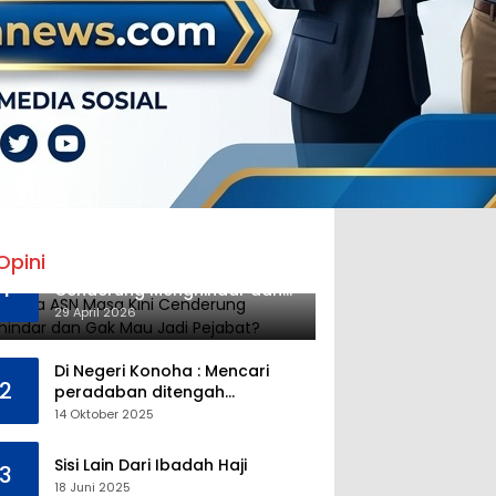
Opini
Mengapa ASN Masa Kini
1
Cenderung Menghindar dan
Gak Mau Jadi Pejabat?
29 April 2026
Di Negeri Konoha : Mencari
2
peradaban ditengah
kekosongan pendidikan
14 Oktober 2025
Sisi Lain Dari Ibadah Haji
3
18 Juni 2025