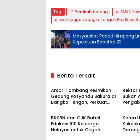
Tag:
Pemkab bateng
SMKN 1 s
wakil bupati bangka tengah Era Susant
Masyarakat Padati Himpang Li
Kepulauan Babel ke 23
Berita Terkait
Bangka Tengah
Bangk
Arsari Tambang Resmikan
Rektor
Gedung Posyandu Sakura di
Bukan A
Bangka Tengah, Perkuat
Pengab
Bangka Tengah
Bangk
Layanan Kesehatan
Masyar
Masyarakat
BKKBN dan OJK Babel
Ketua 
Edukasi 100 Keluarga
Kukuhka
Nelayan untuk Cegah
Dorong 
Stunting Melalui Literasi
untuk 