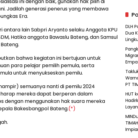
ialisasi ini dengan baik, gunakan hak pilih di
rani. Jadilah generasi penerus yang membawa
Po
pungkas Era.
DLH P
ri antara lain Sabpri Aryanto selaku Anggota KPU
Dua K
n SDM, Hatika anggota Bawaslu Bateng, dan Samsul
Lingk
 Bateng.
Pangk
Migra
utkan bahwa kegiatan ini bertujuan untuk
Empat
 para pelajar pemilih pemula, serta
Taklu
pemula untuk menyukseskan pemilu.
Warna
PT TI
 (hampir) semuanya nanti di pemilu 2024
erharap mereka dapat berperan dalam
HUT k
Hadir
ses dengan menggunakan hak suara mereka
Layan
epala Bakesbangpol Bateng.
(*)
MINDu
ah.
TIMAH
Impia