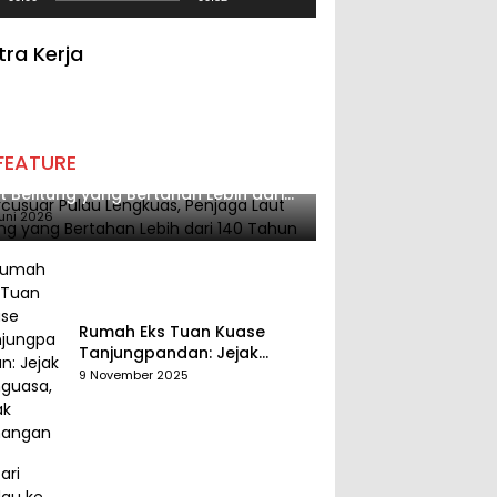
tra Kerja
FEATURE
cusuar Pulau Lengkuas, Penjaga
t Belitung yang Bertahan Lebih dari
 Tahun
uni 2026
Rumah Eks Tuan Kuase
Tanjungpandan: Jejak
Penguasa, Jejak Kenangan
9 November 2025