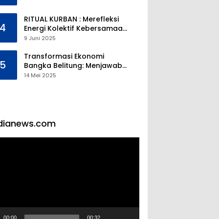
RITUAL KURBAN : Merefleksi
4
Energi Kolektif Kebersamaan
dan Mengeliminasi Sifat
9 Juni 2025
Kebinatangan Manusia
Transformasi Ekonomi
5
Bangka Belitung: Menjawab
Tantangan Melalui
14 Mei 2025
Pengelolaan Sumber Daya
Alam yang Berkelanjutan
dianews.com
tar
00:00
00:32