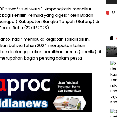
100 siswa/siswi SMKN 1 Simpangkatis mengikuti
Mi
tik bagi Pemilih Pemula yang digelar oleh Badan
sbangpol) Kabupaten Bangka Tengah (Bateng) di
erak, Rabu (22/11/2023).
nto, hadir membuka kegiatan sosialisasi ini.
Mer
kan bahwa tahun 2024 merupakan tahun
Lau
140
an diselenggarakan pemilihan umum (pemilu) di
24 J
 merupakan bagian penting dalam pesta