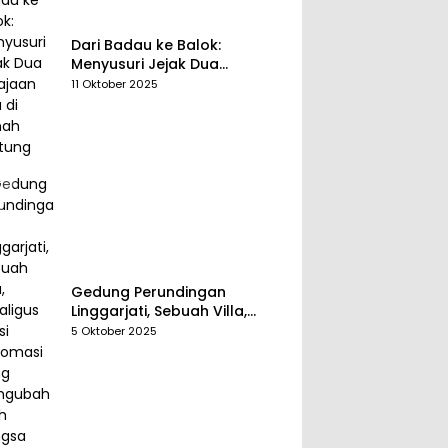
Dari Badau ke Balok:
Menyusuri Jejak Dua
Kerajaan Tua di Tanah
11 Oktober 2025
Belitung
Gedung Perundingan
Linggarjati, Sebuah Villa,
Sekaligus Saksi Diplomasi
5 Oktober 2025
yang Mengubah Arah
Bangsa