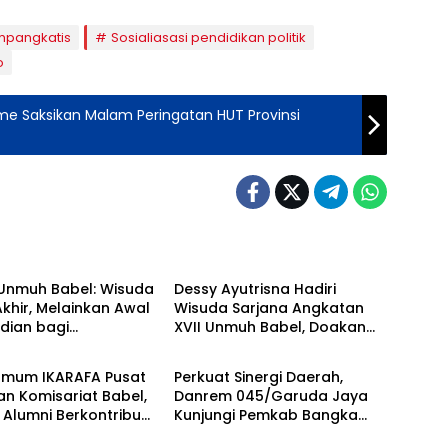
impangkatis
Sosialiasasi pendidikan politik
o
me Saksikan Malam Peringatan HUT Provinsi
a Tengah
Bangka Tengah
 Unmuh Babel: Wisuda
Dessy Ayutrisna Hadiri
khir, Melainkan Awal
Wisuda Sarjana Angkatan
dian bagi
XVII Unmuh Babel, Doakan
a Tengah
Bangka Tengah
akat
Lulusan Raih Masa Depan
Gemilang
Umum IKARAFA Pusat
Perkuat Sinergi Daerah,
n Komisariat Babel,
Danrem 045/Garuda Jaya
Alumni Berkontribusi
Kunjungi Pemkab Bangka
Daerah dan Bangsa
Tengah