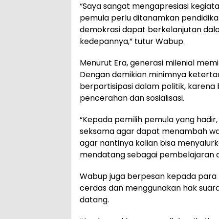
“Saya sangat mengapresiasi kegiatan
pemula perlu ditanamkan pendidik
demokrasi dapat berkelanjutan dal
kedepannya,” tutur Wabup.
Menurut Era, generasi milenial memil
Dengan demikian minimnya ketertar
berpartisipasi dalam politik, karen
pencerahan dan sosialisasi.
“Kepada pemilih pemula yang hadir, s
seksama agar dapat menambah wawa
agar nantinya kalian bisa menyalu
mendatang sebagai pembelajaran dem
Wabup juga berpesan kepada para pe
cerdas dan menggunakan hak suara 
datang.