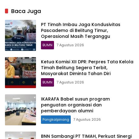
Perkapalan Air Kantung
Indonesia
Jalin Kerja Sama Strategis
Baca Juga
dengan PT Pelindo Solusi
Maritim
PT Timah Imbau Jaga Kondusivitas
Pascademo di Belitung Timur,
Operasional Masih Terganggu
BUMN
7 Agustus 2026
Ketua Komisi XII DPR: Perpres Tata Kelola
Timah Belitung Segera Terbit,
Masyarakat Diminta Tahan Diri
BUMN
7 Agustus 2026
IKARAFA Babel susun program
penguatan organisasi dan
pemberdayaan alumni
Pangkalpinang
7 Agustus 2026
BNN Sambangi PT TIMAH, Perkuat Sinergi