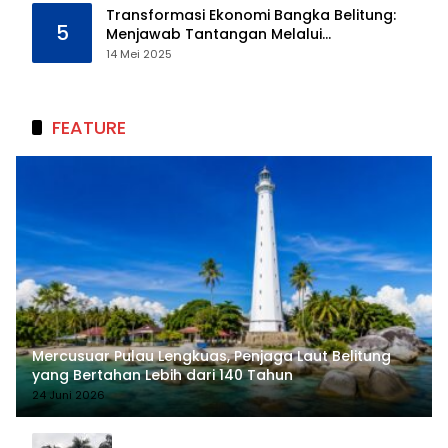
Transformasi Ekonomi Bangka Belitung:
5
Menjawab Tantangan Melalui
Pengelolaan Sumber Daya Alam yang
14 Mei 2025
Berkelanjutan
FEATURE
Mercusuar Pulau Lengkuas, Penjaga Laut Belitung
yang Bertahan Lebih dari 140 Tahun
24 Juni 2026