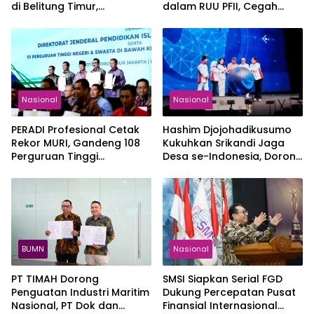
di Belitung Timur,
dalam RUU PFII, Cegah
Operasional Masih
Celah Penghindaran Pajak
Terganggu
Nasional
Nasional
PERADI Profesional Cetak
Hashim Djojohadikusumo
Rekor MURI, Gandeng 108
Kukuhkan Srikandi Jaga
Perguruan Tinggi
Desa se-Indonesia, Dorong
Keagamaan Perkuat
Perempuan Kawal
Pendidikan Advokat
Program Strategis
Pemerintah
BUMN
Nasional
PT TIMAH Dorong
SMSI Siapkan Serial FGD
Penguatan Industri Maritim
Dukung Percepatan Pusat
Nasional, PT Dok dan
Finansial Internasional