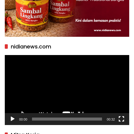
nidianews.com
Pemutar
Video
00:00
00:32