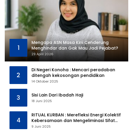
Mengapa ASN Masa Kini Cenderung
1
Menghindar dan Gak Mau Jadi Pejabat?
29 April 2026
Di Negeri Konoha : Mencari peradaban
2
ditengah kekosongan pendidikan
14 Oktober 2025
Sisi Lain Dari Ibadah Haji
3
18 Juni 2025
RITUAL KURBAN : Merefleksi Energi Kolektif
4
Kebersamaan dan Mengeliminasi Sifat
Kebinatangan Manusia
9 Juni 2025