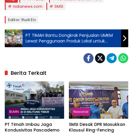
nidianews.com
SMSI
Editor: Rudi Elv
PT TIMAH Bantu Dongkrak Penjualan UMKM
Lewat Penggunaan Produk Lokal untuk
Kegiatan Perusahaan
Berita Terkait
BUMN
Nasional
PT Timah Imbau Jaga
SMSI Desak DPR Masukkan
Kondusivitas Pascademo
Klausul Ring-Fencing