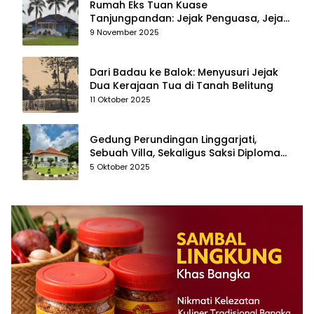
Rumah Eks Tuan Kuase
Tanjungpandan: Jejak Penguasa, Jejak
Kenangan
9 November 2025
Dari Badau ke Balok: Menyusuri Jejak
Dua Kerajaan Tua di Tanah Belitung
11 Oktober 2025
Gedung Perundingan Linggarjati,
Sebuah Villa, Sekaligus Saksi Diplomasi
yang Mengubah Arah Bangsa
5 Oktober 2025