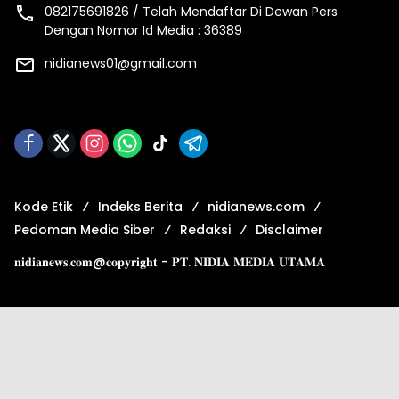
082175691826 / Telah Mendaftar Di Dewan Pers
Dengan Nomor Id Media : 36389
nidianews01@gmail.com
Kode Etik
Indeks Berita
nidianews.com
Pedoman Media Siber
Redaksi
Disclaimer
𝐧𝐢𝐝𝐢𝐚𝐧𝐞𝐰𝐬.𝐜𝐨𝐦@𝐜𝐨𝐩𝐲𝐫𝐢𝐠𝐡𝐭 - 𝐏𝐓. 𝐍𝐈𝐃𝐈𝐀 𝐌𝐄𝐃𝐈𝐀 𝐔𝐓𝐀𝐌𝐀